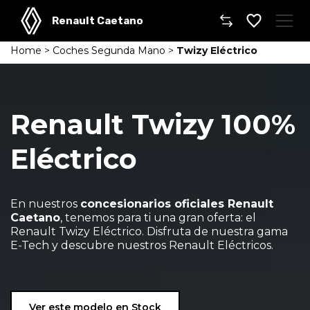
Renault Caetano
Home
>
Coches Segunda Mano
>
Twizy Eléctrico
Caetano
Comprar un coche
Renault Twizy 100%
Gama
Eléctrico
Furgonetas
Taller
En nuestros
concesionarios oficiales Renault
Caetano
, tenemos para ti una gran oferta: el
Renault Twizy Eléctrico. Disfruta de nuestra gama
Movilidad
E-Tech y descubre nuestros Renault Eléctricos.
Dónde encontrarnos
Ver este modelo en Stock