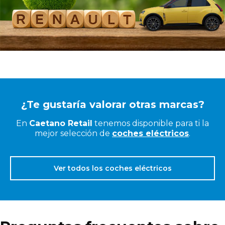
¿Te gustaría valorar otras marcas?
En
Caetano Retail
tenemos disponible para ti la
mejor selección de
coches eléctricos
.
Ver todos los coches eléctricos