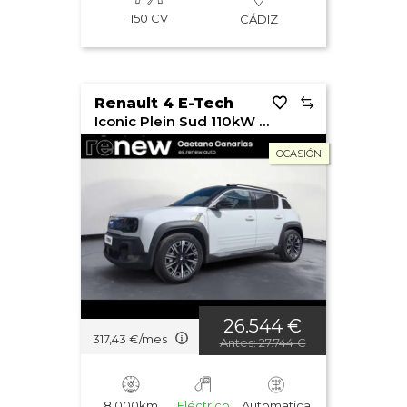
150 CV
CÁDIZ
Renault 4 E-Tech
Iconic Plein Sud 110kW Autonomía Confort
OCASIÓN
26.544 €
317,43 €/mes
Antes: 27.744 €
8.000km
Eléctrico
Automatica