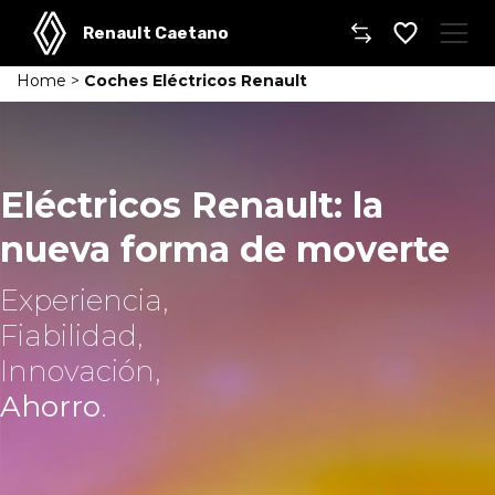
Renault Caetano
Home
>
Coches Eléctricos Renault
Caetano
Comprar un coche
Eléctricos Renault: la
Gama
nueva forma de moverte
Furgonetas
Experiencia,
Taller
Fiabilidad,
Innovación,
Movilidad
Ahorro
.
Dónde encontrarnos