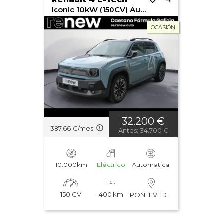
Iconic 10kW (150CV) Autonomía Conf
OCASIÓN
32.200 €
387,66 €/mes
Antes: 34.700 €
10.000km
Eléctrico
Automatica
150 CV
400 km
PONTEVEDRA