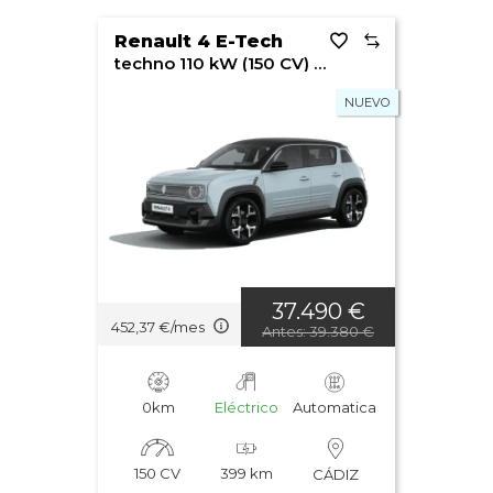
Renault 4 E-Tech
techno 110 kW (150 CV) ?plein sud®? autonomía confort
NUEVO
37.490 €
452,37 €/mes
Antes: 39.380 €
0km
Eléctrico
Automatica
150 CV
399 km
CÁDIZ