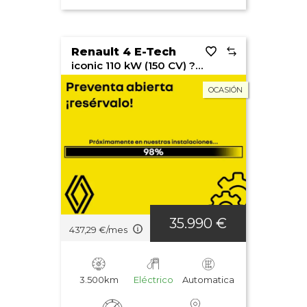
Renault 4 E-Tech
iconic 110 kW (150 CV) ?plein sud®? autonomía confort
OCASIÓN
35.990 €
437,29 €/mes
3.500km
Eléctrico
Automatica