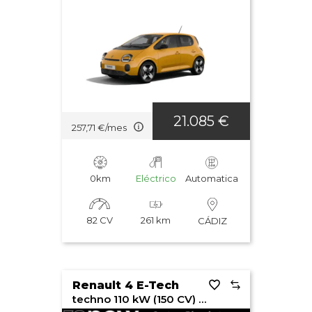
21.085 €
257,71 €/mes
0km
Eléctrico
Automatica
82 CV
261 km
CÁDIZ
Renault 4 E-Tech
techno 110 kW (150 CV) ?plein sud®? autonomía confort