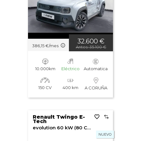
32.600 €
386,15 €/mes
Antes: 35.100 €
10.000km
Eléctrico
Automatica
150 CV
400 km
A CORUÑA
Renault Twingo E-
Tech
evolution 60 kW (80 CV) autonomía urbana
NUEVO