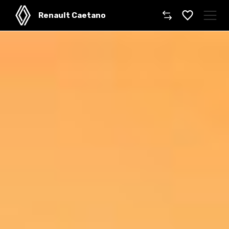
Renault Caetano
Caetano
Comprar un coche
Gama
Furgonetas
Taller
Movilidad
Dónde encontrarnos