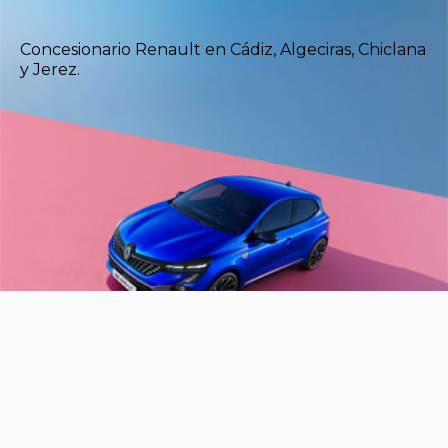
Concesionario Renault en Cádiz, Algeciras, Chiclana
y Jerez.
Caetano Canarias