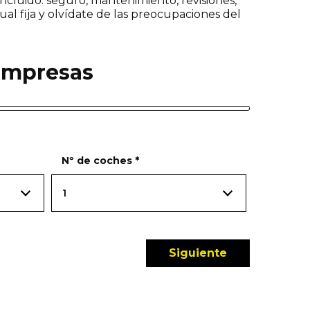
incluido: seguro, mantenimiento, revisiones,
 fija y olvídate de las preocupaciones del
 empresas
Nº de coches
*
1