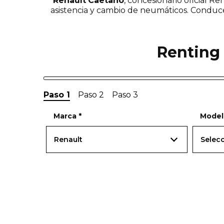
Renault
Caetano
, concesionario oficial R
asistencia y cambio de neumáticos. Conduc
Renting 
Paso 1
Paso 2
Paso 3
Marca
*
Mode
Renault
Selec