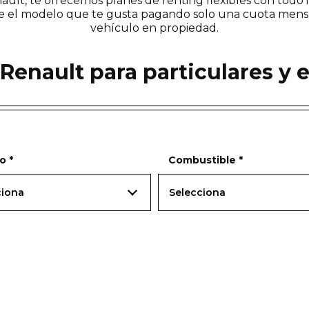
enault, te ofrecemos planes de renting flexibles con todo 
e el modelo que te gusta pagando solo una cuota mensual
vehículo en propiedad.
Renault para particulares y
lo
*
Combustible
*
ciona
Selecciona