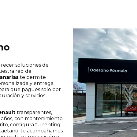
no
ofrecer soluciones de
uestra red de
Canarias
te permite
ersonalizada y entrega
 para que pagues solo por
uración y servicios
enault
transparentes,
s años, con mantenimiento
rito, configura tu renting
n Caetano, te acompañamos
che hasta su renovación o