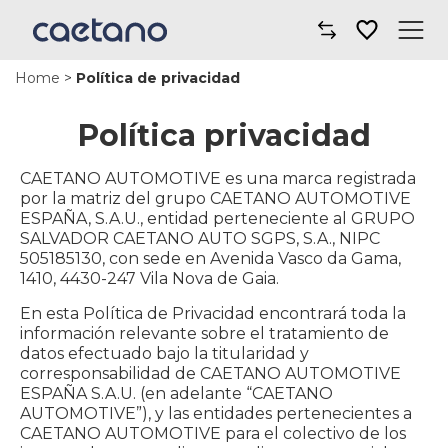
Home
>
Política de privacidad
Comprar un coche
Política privacidad
Taller y mantenimiento
CAETANO AUTOMOTIVE es una marca registrada
Financiación y seguros
por la matriz del grupo CAETANO AUTOMOTIVE
ESPAÑA, S.A.U., entidad perteneciente al GRUPO
Movilidad
SALVADOR CAETANO AUTO SGPS, S.A., NIPC
505185130, con sede en Avenida Vasco da Gama,
1410, 4430-247 Vila Nova de Gaia.
Sobre nosotros
En esta Política de Privacidad encontrará toda la
información relevante sobre el tratamiento de
Noticias
datos efectuado bajo la titularidad y
corresponsabilidad de CAETANO AUTOMOTIVE
Dónde encontrarnos
ESPAÑA S.A.U. (en adelante “CAETANO
AUTOMOTIVE”), y las entidades pertenecientes a
CAETANO AUTOMOTIVE para el colectivo de los