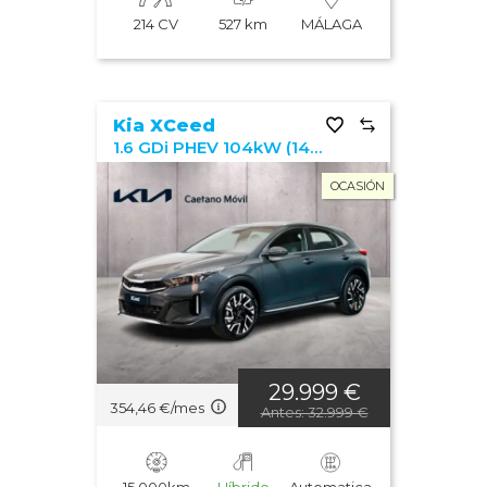
214 CV
527 km
MÁLAGA
Kia XCeed
1.6 GDi PHEV 104kW (141CV) eTech
OCASIÓN
29.999 €
354,46 €/mes
Antes: 32.999 €