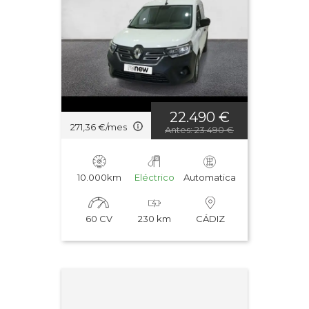
22.490 €
271,36 €/mes
Antes: 23.490 €
10.000km
Eléctrico
Automatica
60 CV
230 km
CÁDIZ