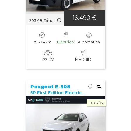
Año: menor a mayor
16.490 €
203,48 €/mes
Potencia: mayor a menor
Potencia: menor a mayor
39.764km
Eléctrico
Automatica
Los vehículos más vistos
122 CV
MADRID
Última actualización
Peugeot E-308
5P First Edition Eléctrico 115kW (156CV)
OCASIÓN