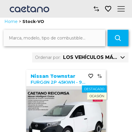
Home
>
Stock-VO
Comprar un coche
2145 coches encontrados
Taller y mantenimiento
Guardar búsqueda
Financiación y seguros
LOS VEHÍCULOS MÁS VISTOS
Ordenar por:
Movilidad
Precio: mayor a menor
Nissan Townstar
FURGóN 2P 45KWH - 90KW (122CV) L1 E6D-FULL
Sobre nosotros
Precio: menor a mayor
DESTACADO
OCASIÓN
Noticias
Km: mayor a menor
Dónde encontrarnos
Km: menor a mayor
Año: mayor a menor