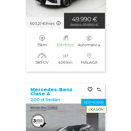
49.990 €
603,21 €/mes
Antes: 51.990 €
15km
Eléctrico
Automatica
585 CV
406 km
MÁLAGA
Mercedes-Benz
Clase A
200 d Sedán
DESTACADO
OCASIÓN