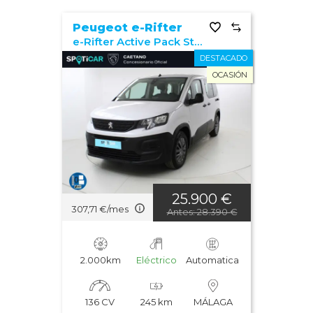
Peugeot e-Rifter
e-Rifter Active Pack Standard 100kW
DESTACADO
OCASIÓN
25.900 €
307,71 €/mes
Antes: 28.390 €
2.000km
Eléctrico
Automatica
136 CV
245 km
MÁLAGA