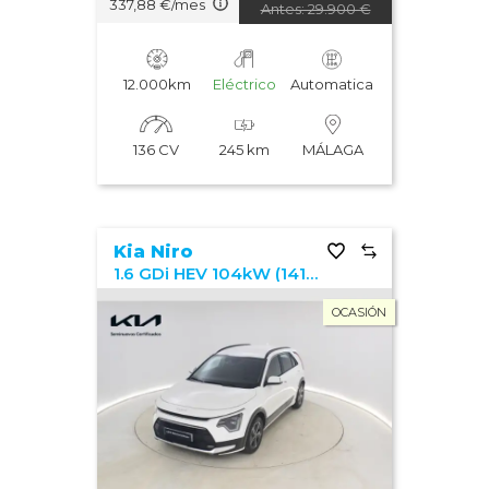
337,88 €/mes
Antes: 29.900 €
12.000km
Eléctrico
Automatica
136 CV
245 km
MÁLAGA
Kia Niro
1.6 GDi HEV 104kW (141CV) Drive
OCASIÓN