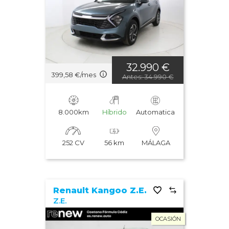
32.990 €
399,58 €/mes
Antes: 34.990 €
8.000km
Híbrido
Automatica
252 CV
56 km
MÁLAGA
Renault Kangoo Z.E.
Z.E.
OCASIÓN