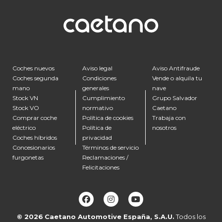
Coches nuevos
Aviso legal
Aviso Antifraude
Coches segunda
Condiciones
Vende o alquila tu
mano
generales
nave
Stock VN
Cumplimiento
Grupo Salvador
Stock VO
normativo
Caetano
Comprar coche
Política de cookies
Trabaja con
eléctrico
Política de
nosotros
Coches híbridos
privacidad
Concesionarios
Términos de servicio
furgonetas
Reclamaciones /
Felicitaciones
© 2026
Caetano Automotive España, S.A.U.
Todos los