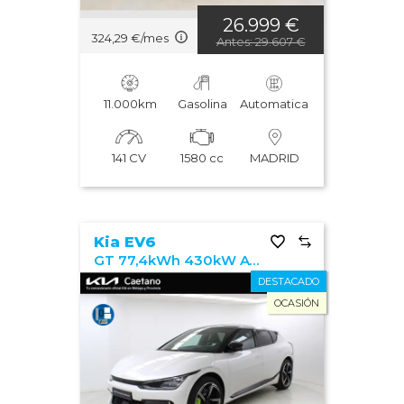
26.999 €
324,29 €/mes
Antes: 29.607 €
11.000km
Gasolina
Automatica
141 CV
1580 cc
MADRID
Kia EV6
GT 77,4kWh 430kW AWD (Long Range)
DESTACADO
OCASIÓN