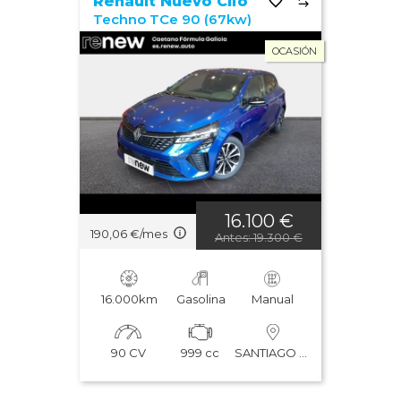
Renault Nuevo Clio
Techno TCe 90 (67kw)
OCASIÓN
16.100 €
190,06 €/mes
Antes: 19.300 €
16.000km
Gasolina
Manual
90 CV
999 cc
SANTIAGO DE COMPOSTELA