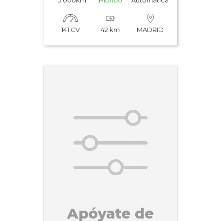
15.000km
Híbrido
Automatica
141 CV
42 km
MADRID
Apóyate de