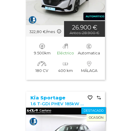
26.900 €
322,80 €/mes
Antes: 28.900 €
9.500km
Eléctrico
Automatica
180 CV
400 km
MÁLAGA
Kia Sportage
1.6 T-GDi PHEV 185kW Drive 17" 4x4
DESTACADO
OCASIÓN