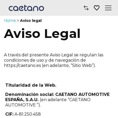
Home
>
Aviso legal
Comprar un coche
Aviso Legal
Taller y mantenimiento
Financiación y seguros
A través del presente Aviso Legal se regulan las
condiciones de uso y de navegación de
Movilidad
https://caetano.es (en adelante, “Sitio Web”).
Sobre nosotros
Titularidad de la Web.
Noticias
Denominación social: CAETANO AUTOMOTIVE
ESPAÑA, S.A.U.
(en adelante “CAETANO
Dónde encontrarnos
AUTOMOTIVE ”).
CIF:
A-81.250.458