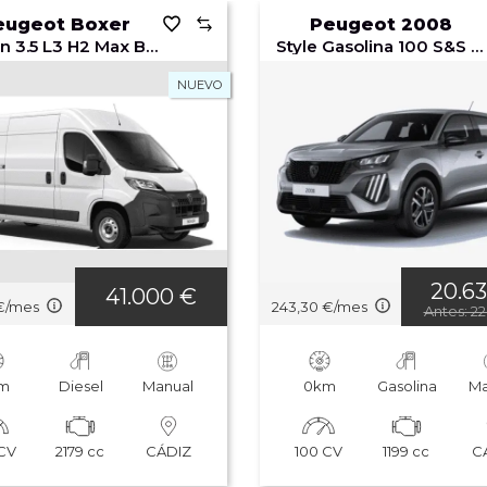
eugeot Boxer
Peugeot 2008
Furgón 3.5 L3 H2 Max BlueHDi 140 S&S 6v MAN
Style Gasolina 100 S&S 6 Vel. MAN
NUEVO
20.6
41.000 €
 €/mes
243,30 €/mes
Antes: 2
m
Diesel
Manual
0km
Gasolina
Ma
 CV
2179 cc
100 CV
1199 cc
CÁDIZ
C