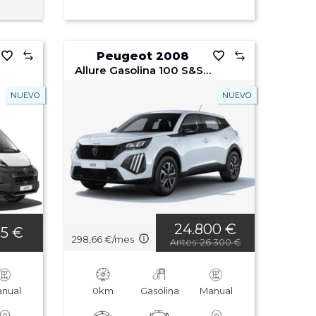
Peugeot 2008
Allure Gasolina 100 S&S 6 Vel. MAN
NUEVO
NUEVO
24.800 €
65 €
298,66 €/mes
Antes: 26.300 €
nual
0km
Gasolina
Manual