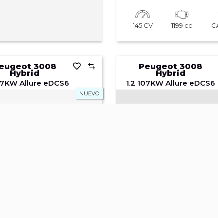
145 CV
1199 cc
C
eugeot 3008
Peugeot 3008
Hybrid
Hybrid
107KW Allure eDCS6
1.2 107KW Allure eDCS6
NUEVO
34.950 €
35.5
 €/mes
430,95 €/mes
Antes: 36.450 €
Antes: 3