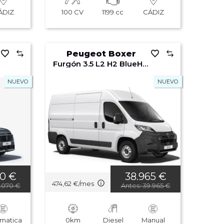
100 CV
1199 cc
ÁDIZ
CÁDIZ
Peugeot Boxer
Furgón 3.5 L2 H2 BlueHDi 140 S&S 6v MAN
NUEVO
NUEVO
70 €
38.965 €
474,62 €/mes
7.070 €
Antes: 39.965 €
matica
0km
Diesel
Manual