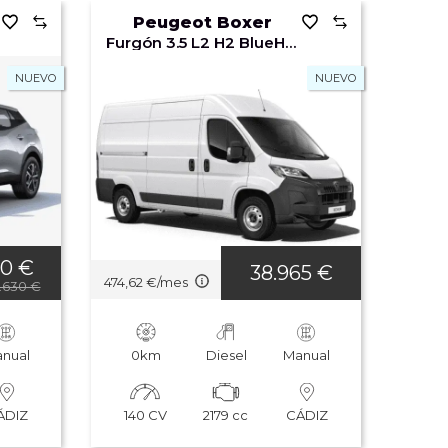
Precio: mayor a menor
Peugeot Boxer
Furgón 3.5 L2 H2 BlueHDi 140 S&S 6v MAN
Precio: menor a mayor
NUEVO
NUEVO
Km: mayor a menor
Km: menor a mayor
Año: mayor a menor
Año: menor a mayor
30 €
38.965 €
474,62 €/mes
2.630 €
Potencia: mayor a
menor
Potencia: menor a
nual
0km
Diesel
Manual
mayor
Los vehículos más
vistos
140 CV
2179 cc
ÁDIZ
CÁDIZ