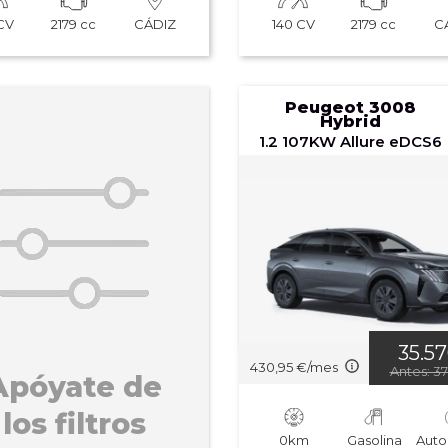
 CV
2179 cc
140 CV
2179 cc
CÁDIZ
C
Peugeot 3008
Hybrid
1.2 107KW Allure eDCS6
35.5
430,95 €/mes
Antes: 3
Apóyate de
los filtros
0km
Gasolina
Auto