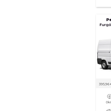
P
395,96
0k