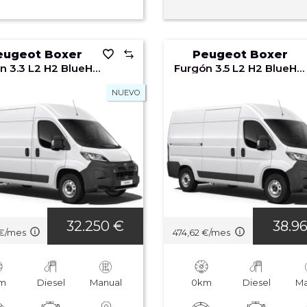
eugeot Boxer
Peugeot Boxer
Furgón 3.3 L2 H2 BlueHDi 120 S&S 6v MAN
Furgón 3.5 L2 H2 BlueHDi 140 S&S 6v MAN
NUEVO
32.250 €
38.9
 €/mes
474,62 €/mes
m
Diesel
Manual
0km
Diesel
Ma