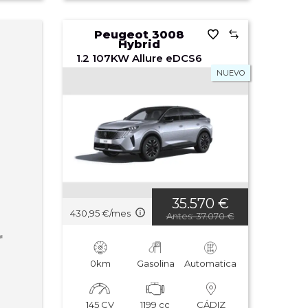
Última actualización
Peugeot 3008
Hybrid
1.2 107KW Allure eDCS6
NUEVO
35.570 €
430,95 €/mes
Antes: 37.070 €
r
0km
Gasolina
Automatica
145 CV
1199 cc
CÁDIZ