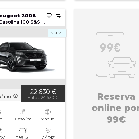
eugeot 2008
Style Gasolina 100 S&S 6 Vel. MAN
NUEVO
22.630 €
Reserva
 €/mes
Antes: 24.630 €
online po
99€
m
Gasolina
Manual
 CV
1199 cc
CÁDIZ