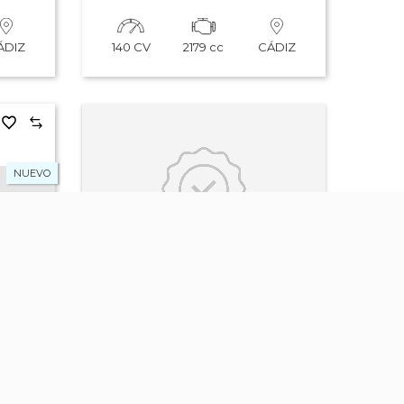
140 CV
2179 cc
ÁDIZ
CÁDIZ
NUEVO
Todos
nuestros
70 €
7.070 €
vehículos