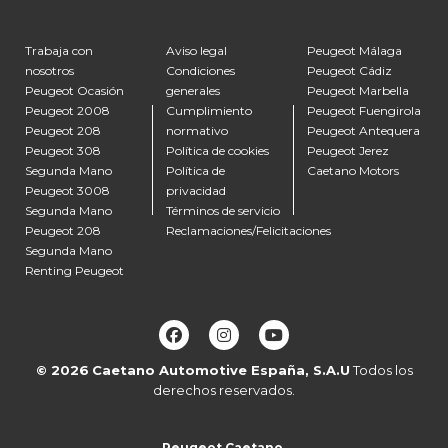
Trabaja con
Aviso legal
Peugeot Málaga
nosotros
Condiciones
Peugeot Cádiz
Peugeot Ocasión
generales
Peugeot Marbella
Peugeot 2008
Cumplimiento
Peugeot Fuengirola
Peugeot 208
normativo
Peugeot Antequera
Peugeot 308
Política de cookies
Peugeot Jerez
Segunda Mano
Política de
Caetano Motors
Peugeot 3008
privacidad
Segunda Mano
Términos de servicio
Peugeot 208
Reclamaciones/Felicitaciones
Segunda Mano
Renting Peugeot
© 2026
Caetano Automotive España, S.A.U
Todos los
derechos reservados.
Peugeot Caetano