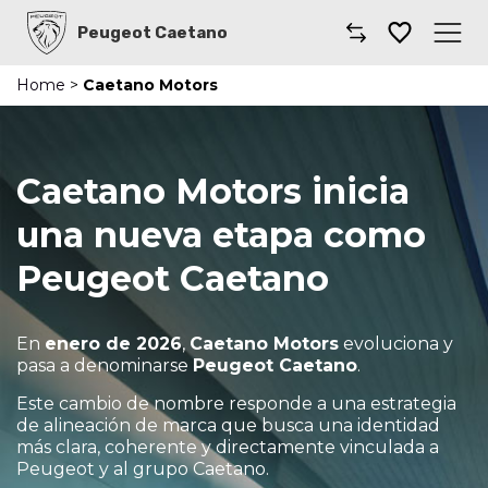
Peugeot Caetano
Home
>
Caetano Motors
Caetano
Comprar un coche
Caetano Motors inicia
Gama
una nueva etapa como
Furgonetas
Peugeot Caetano
Taller
En
enero de 2026
,
Caetano Motors
evoluciona y
pasa a denominarse
Peugeot Caetano
.
Renting
Este cambio de nombre responde a una estrategia
Coches por suscripción
de alineación de marca que busca una identidad
más clara, coherente y directamente vinculada a
Peugeot y al grupo Caetano.
Dónde encontrarnos