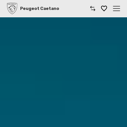
Peugeot Caetano
Caetano
Comprar un coche
Gama
Furgonetas
Taller
Renting
Coches por suscripción
Dónde encontrarnos