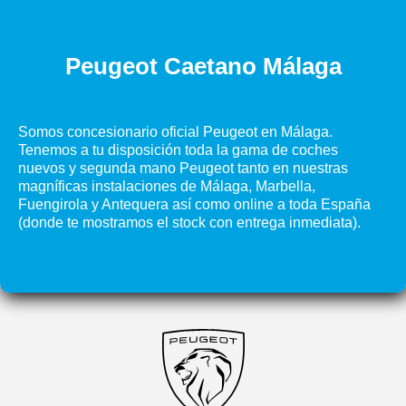
Peugeot Caetano Málaga​
​ Somos concesionario oficial Peugeot en Málaga.
Tenemos a tu disposición toda la gama de coches
nuevos y segunda mano Peugeot tanto en nuestras
magníficas instalaciones de Málaga, Marbella,
Fuengirola y Antequera así como online a toda España
(donde te mostramos el stock con entrega inmediata).