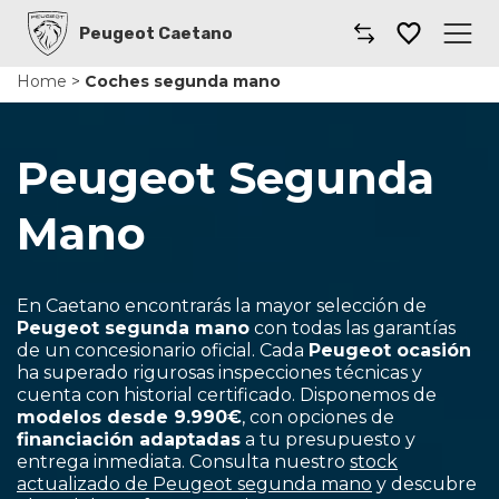
Peugeot Caetano
Home
>
Coches segunda mano
Caetano
Comprar un coche
Peugeot Segunda
Gama
Mano
Furgonetas
En Caetano encontrarás la mayor selección de
Taller
Peugeot segunda mano
con todas las garantías
de un concesionario oficial. Cada
Peugeot ocasión
ha superado rigurosas inspecciones técnicas y
Renting
cuenta con historial certificado. Disponemos de
modelos desde 9.990€
, con opciones de
Coches por suscripción
financiación adaptadas
a tu presupuesto y
entrega inmediata. Consulta nuestro
stock
actualizado de Peugeot segunda mano
y descubre
Dónde encontrarnos