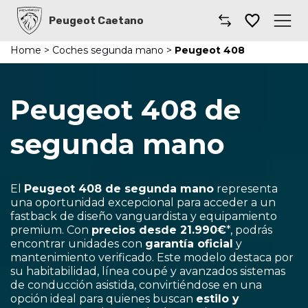
Peugeot Caetano
Home
>
Coches segunda mano
>
Peugeot 408
Caetano
Comprar un coche
Peugeot 408 de
Gama
segunda mano
Furgonetas
El
Peugeot 408 de segunda mano
representa
Taller
una oportunidad excepcional para acceder a un
fastback de diseño vanguardista y equipamiento
premium. Con
precios desde 21.990€
*, podrás
Renting
encontrar unidades con
garantía oficial
y
mantenimiento verificado. Este modelo destaca por
Coches por suscripción
su habitabilidad, línea coupé y avanzados sistemas
de conducción asistida, convirtiéndose en una
opción ideal para quienes buscan
estilo y
Dónde encontrarnos