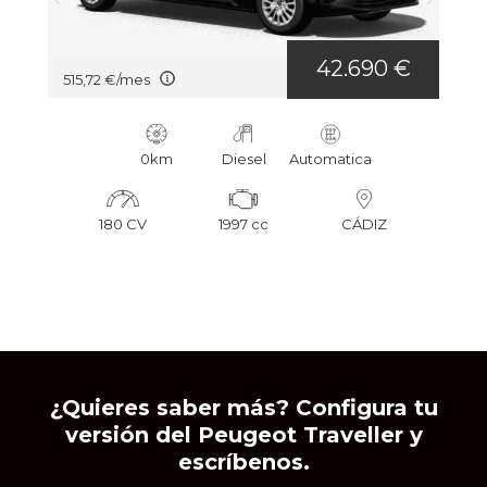
42.690 €
515,72 €/mes
0km
Diesel
Automatica
180 CV
1997 cc
CÁDIZ
¿Quieres saber más? Configura tu
versión del Peugeot Traveller y
escríbenos.