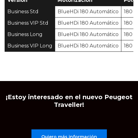
Versión
Motorización
Pote
Business Std
BlueHDi 180 Automático
180 C
Business VIP Std
BlueHDi 180 Automático
180 C
Business Long
BlueHDi 180 Automático
180 C
Business VIP Long
BlueHDi 180 Automático
180 C
¡Estoy interesado en el nuevo Peugeot
Traveller!
Quiero más información