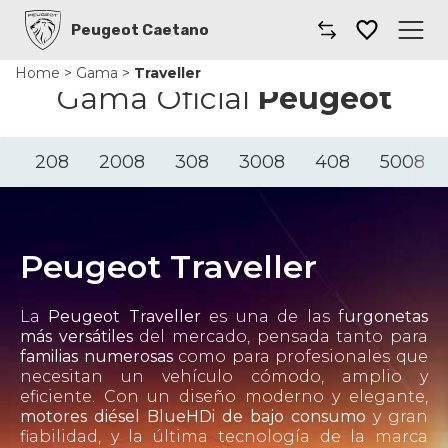
Peugeot Caetano
Home
>
Gama
>
Traveller
Caetano
Gama Oficial
Peugeot
Comprar un coche
208
2008
308
3008
408
5008
Gama
Furgonetas
Peugeot Traveller
Taller
La
Peugeot Traveller
es una de las f
urgonetas
Renting
más versátiles
del mercado, pensada tanto para
familias numerosas
como para profesionales que
necesitan un vehículo cómodo, amplio y
Coches por suscripción
eficiente. Con un diseño moderno y elegante,
motores diésel BlueHDi de bajo consumo
y gran
Dónde encontrarnos
fiabilidad, y la última tecnología de la marca