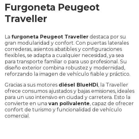
Furgoneta Peugeot
Si te interesa este modelo ponte en contacto
con nosotros
Traveller
La
furgoneta Peugeot Traveller
destaca por su
gran modularidad y confort. Con puertas laterales
correderas, asientos abatibles y configuraciones
flexibles, se adapta a cualquier necesidad, ya sea
para transporte familiar o para uso profesional. Su
diseño exterior combina robustez y modernidad,
reforzando la imagen de vehículo fiable y práctico.
Gracias a sus motores
diésel BlueHDi
, la Traveller
ofrece consumos ajustados y bajas emisiones, ideales
para un uso intensivo en ciudad y carretera. Esto la
convierte en una
van polivalente
, capaz de ofrecer
Elige una localización
*
confort de turismo y funcionalidad de vehículo
comercial.
He leído y acepto la
*
Política de privacidad