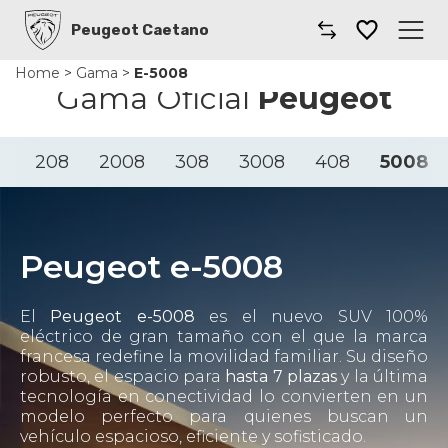
Peugeot Caetano
Home
>
Gama
>
E-5008
Caetano
Gama Oficial
Peugeot
Comprar un coche
208
2008
308
3008
408
5008
Gama
Furgonetas
Peugeot e-5008
Taller
El
Peugeot e-5008
es el nuevo SUV 100%
Renting
eléctrico de gran tamaño con el que la marca
francesa redefine la movilidad familiar. Su diseño
robusto, el espacio para
hasta 7 plazas
y la última
Coches por suscripción
tecnología en conectividad lo convierten en un
modelo perfecto para quienes buscan un
Dónde encontrarnos
vehículo espacioso, eficiente y sofisticado.