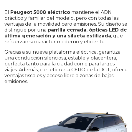
El
Peugeot 5008 eléctrico
mantiene el ADN
práctico y familiar del modelo, pero con todas las
ventajas de la movilidad cero emisiones. Su diseño se
distingue por una
parrilla cerrada, ópticas LED de
última generación y una silueta estilizada
, que
refuerzan su carácter moderno y eficiente.
Gracias a su nueva plataforma eléctrica, garantiza
una conducción silenciosa, estable y placentera,
perfecta tanto para la ciudad como para largos
viajes. Además, con etiqueta CERO de la DGT, ofrece
ventajas fiscales y acceso libre a zonas de bajas
emisiones.
Elige una localización
*
He leído y acepto la
*
Política de privacidad
Sí, deseo recibir comunicaciones comerciales de
Caetano Retail España y de grupo Salvador