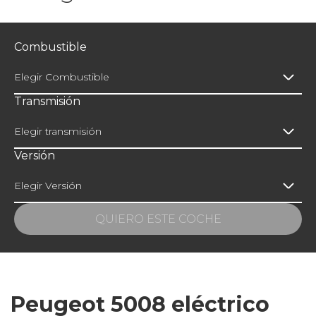
Combustible
Elegir Combustible
Transmisión
Elegir transmisión
Versión
Elegir Versión
QUIERO ESTE COCHE
Peugeot 5008 eléctrico
Si te interesa este modelo ponte en contacto
con nosotros