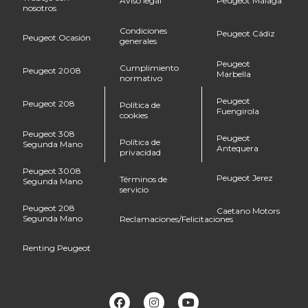
Aviso legal
Peugeot Málaga
nosotros
Condiciones
Peugeot Cádiz
Peugeot Ocasión
generales
Peugeot
Cumplimiento
Peugeot 2008
Marbella
normativo
Peugeot
Peugeot 208
Política de
Fuengirola
cookies
Peugeot 308
Peugeot
Política de
Segunda Mano
Antequera
privacidad
Peugeot 3008
Peugeot Jerez
Términos de
Segunda Mano
servicio
Peugeot 208
Caetano Motors
Segunda Mano
Reclamaciones/Felicitaciones
Renting Peugeot