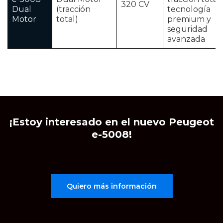
320 CV
Dual
(tracción
tecnología
Motor
total)
premium y
seguridad
avanzada
¡Estoy interesado en el nuevo Peugeot
e-5008!
Quiero más información