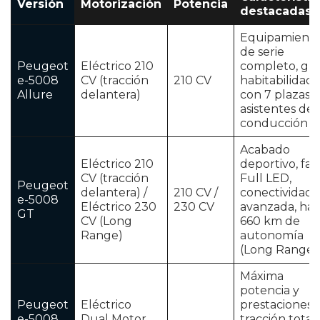
Versión
Motorización
Potencia
destacadas
Equipamient
de serie
Peugeot
Eléctrico 210
completo, gr
e-5008
CV (tracción
210 CV
habitabilidad
Allure
delantera)
con 7 plazas,
asistentes de
conducción
Acabado
Eléctrico 210
deportivo, far
CV (tracción
Full LED,
Peugeot
delantera) /
210 CV /
conectividad
e-5008
Eléctrico 230
230 CV
avanzada, has
GT
CV (Long
660 km de
Range)
autonomía
(Long Range)
Máxima
potencia y
Peugeot
Eléctrico
prestaciones,
e-5008
Dual Motor
tracción total,