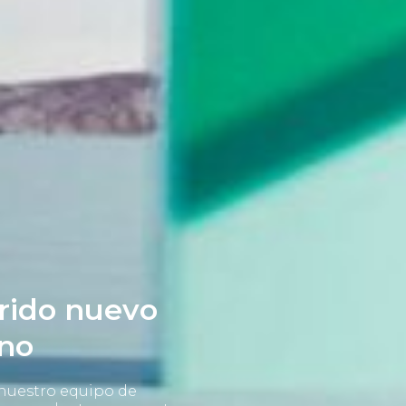
rido nuevo
no
 nuestro equipo de