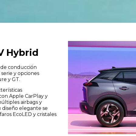
ontacto con nosotros
V Hybrid
a de conducción
serie y opciones
ure y GT.
terísticas
con Apple CarPlay y
ltiples airbags y
u diseño elegante se
faros EcoLED y cristales