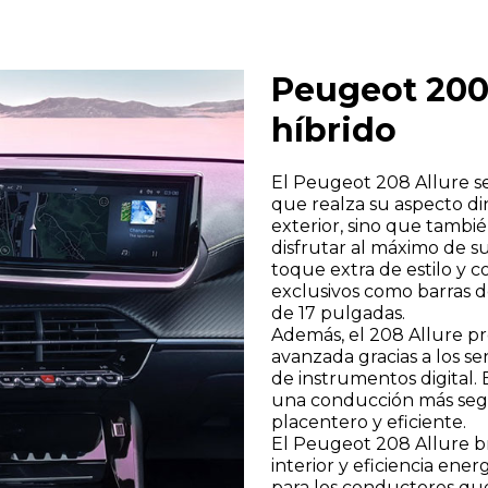
ciales de Caetano Retail España y de grupo Salvador Caeta
les.
Peugeot 200
híbrido
El Peugeot 208 Allure s
que realza su aspecto di
exterior, sino que tambi
disfrutar al máximo de s
toque extra de estilo y 
exclusivos como barras d
de 17 pulgadas.
Además, el 208 Allure p
avanzada gracias a los s
de instrumentos digital. 
una conducción más segu
placentero y eficiente.
El Peugeot 208 Allure b
interior y eficiencia ene
para los conductores que