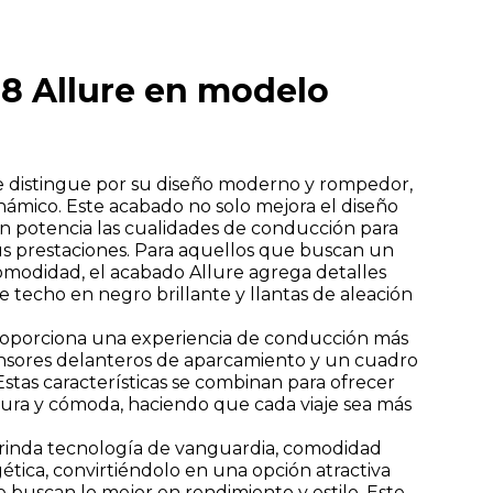
no Auto pudiendo estar basadas en mi
8 Allure en modelo
e distingue por su diseño moderno y rompedor,
námico. Este acabado no solo mejora el diseño
én potencia las cualidades de conducción para
us prestaciones. Para aquellos que buscan un
comodidad, el acabado Allure agrega detalles
e techo en negro brillante y llantas de aleación
roporciona una experiencia de conducción más
ensores delanteros de aparcamiento y un cuadro
Estas características se combinan para ofrecer
ra y cómoda, haciendo que cada viaje sea más
rinda tecnología de vanguardia, comodidad
rgética, convirtiéndolo en una opción atractiva
 buscan lo mejor en rendimiento y estilo. Este