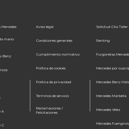
 Mercedes
Aviso legal
Solicitud Cita Taller
da mano
Condiciones generales
Renting
Cumplimiento normativo
Furgonetas Merced
es-Benz
Política de cookies
Mercedes por suscri
ricos
Política de privacidad
Mercedes Benz Mál
Términos de servicio
Mercedes Marbella
G
Reclamaciones /
Mercedes Vélez
e A
Felicitaciones
Mercedes Fuengirol
e C