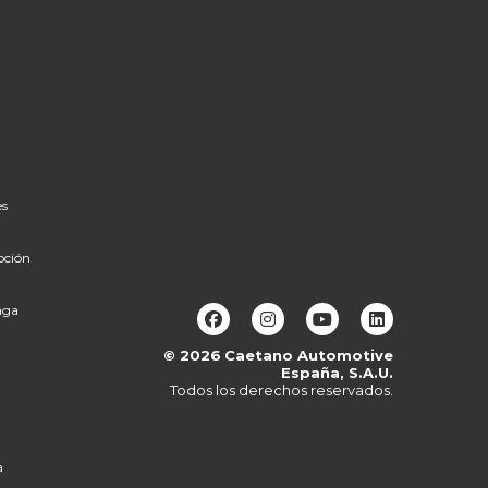
es
pción
aga
Alberto de Caetano
© 2026
Caetano Automotive
En línea ahora
España, S.A.U.
Todos los derechos reservados.
a