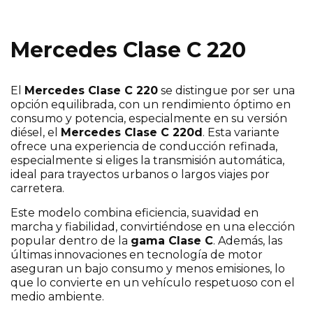
Mercedes Clase C 220
¡Escríbenos sin compromiso si te interesa
este modelo!
El
Mercedes Clase C 220
se distingue por ser una
opción equilibrada, con un rendimiento óptimo en
consumo y potencia, especialmente en su versión
diésel, el
Mercedes Clase C 220d
. Esta variante
ofrece una experiencia de conducción refinada,
especialmente si eliges la transmisión automática,
ideal para trayectos urbanos o largos viajes por
carretera.
Este modelo combina eficiencia, suavidad en
marcha y fiabilidad, convirtiéndose en una elección
popular dentro de la
gama Clase C
. Además, las
últimas innovaciones en tecnología de motor
aseguran un bajo consumo y menos emisiones, lo
He leído y acepto la
*
que lo convierte en un vehículo respetuoso con el
Política de Privacidad
.
medio ambiente.
Sí, deseo recibir comunicaciones comerciales de