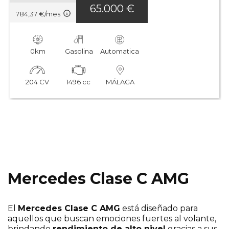
65.000 €
784,37 €/mes
0km
Gasolina
Automatica
204 CV
1496 cc
MÁLAGA
Mercedes Clase C AMG
El
Mercedes Clase C AMG
está diseñado para
aquellos que buscan emociones fuertes al volante,
brindando
rendimiento de alto nivel
gracias a sus