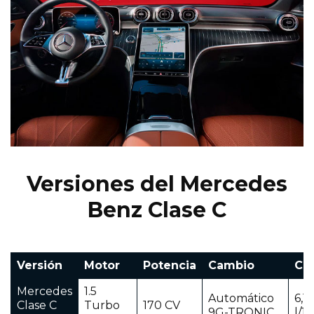
Versiones del Mercedes
Benz Clase C
Versión
Motor
Potencia
Cambio
Co
Mercedes
1.5
Automático
6,1 
Clase C
Turbo
170 CV
9G-TRONIC
l/1