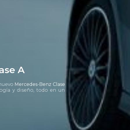
ase A
 nuevo
Mercedes-Benz Clase
logía y diseño, todo en un