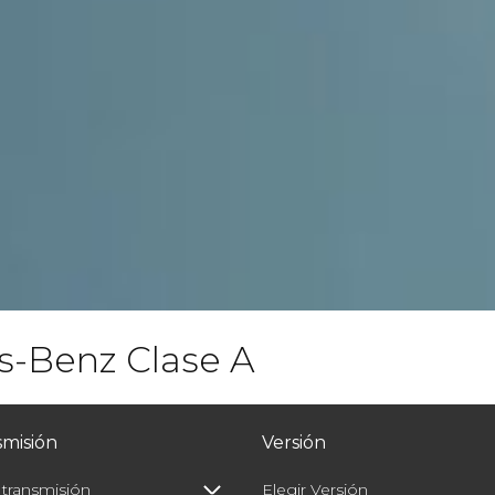
-Benz Clase A
smisión
Versión
 transmisión
Elegir Versión