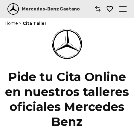
Mercedes-Benz Caetano
Home
>
Cita Taller
Caetano
Comprar un coche
Modelos
Furgonetas
Pide tu Cita Online
Renting
en nuestros talleres
Smart
oficiales Mercedes
Taller
Benz
Coches por suscripción