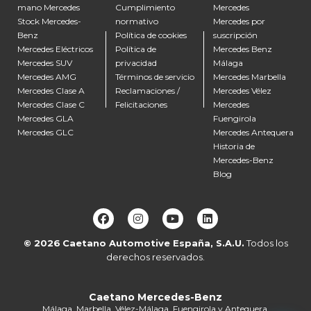
mano Mercedes
Cumplimiento
Mercedes
Stock Mercedes-
normativo
Mercedes por
Benz
Política de cookies
suscripción
Mercedes Eléctricos
Política de
Mercedes Benz
Mercedes SUV
privacidad
Málaga
Mercedes AMG
Términos de servicio
Mercedes Marbella
Mercedes Clase A
Reclamaciones /
Mercedes Vélez
Mercedes Clase C
Felicitaciones
Mercedes
Mercedes GLA
Fuengirola
Mercedes GLC
Mercedes Antequera
Historia de
Mercedes-Benz
Blog
© 2026
Caetano Automotive España, S.A.U.
Todos los
derechos reservados.
Alberto de Caetano
En línea ahora
Caetano Mercedes-Benz
Málaga, Marbella, Vélez-Málaga, Fuengirola y Antequera.