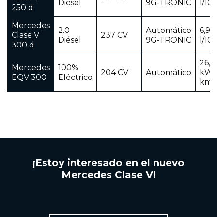
Diésel
9G-TRONIC
l/10
250 d
Mercedes
2.0
Automático
6,9 -
Clase V
237 CV
Diésel
9G-TRONIC
l/10
300 d
26,4
Mercedes
100%
204 CV
Automático
kWh
EQV 300
Eléctrico
km
¡Estoy interesado en el nuevo
Mercedes Clase V!