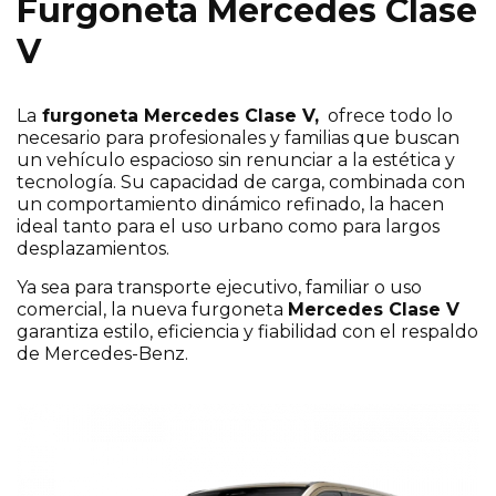
Furgoneta Mercedes Clase
¡Escríbenos sin compromiso si te interesa
este modelo!
V
La
furgoneta Mercedes Clase V,
ofrece todo lo
necesario para profesionales y familias que buscan
un vehículo espacioso sin renunciar a la estética y
tecnología. Su capacidad de carga, combinada con
un comportamiento dinámico refinado, la hacen
ideal tanto para el uso urbano como para largos
desplazamientos.
Ya sea para transporte ejecutivo, familiar o uso
comercial, la nueva furgoneta
Mercedes Clase V
garantiza estilo, eficiencia y fiabilidad con el respaldo
de Mercedes-Benz.
He leído y acepto la
*
Política de Privacidad
.
Sí, deseo recibir comunicaciones comerciales de
Caetano y de grupo Salvador Caetano Auto
pudiendo estar basadas en mi comportamiento
y preferencias personales.