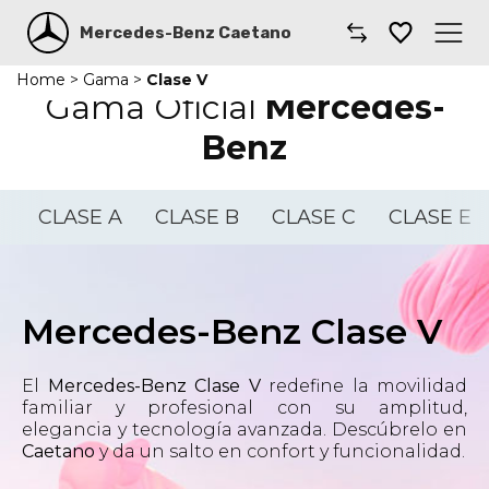
Mercedes-Benz Caetano
Home
>
Gama
>
Clase V
Caetano
Gama Oficial
Mercedes-
Benz
Comprar un coche
Modelos
CLASE A
CLASE B
CLASE C
CLASE E
Furgonetas
Renting
Mercedes-Benz Clase V
Smart
El
Mercedes-Benz Clase V
redefine la movilidad
familiar y profesional con su amplitud,
Taller
elegancia y tecnología avanzada. Descúbrelo en
Caetano
y da un salto en confort y funcionalidad.
Coches por suscripción