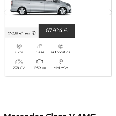
67.924 €
972,18 €/mes
0km
Diesel
Automatica
239 CV
1950 cc
MÁLAGA