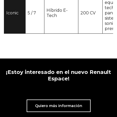
equip
techo
Híbrido E-
Iconic
5 / 7
200 CV
panor
Tech
siste
sonid
prem
¡Estoy interesado en el nuevo Renault
Espace!
Quiero más información