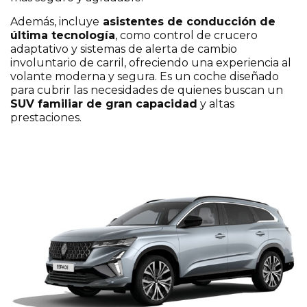
Además, incluye
asistentes de conducción de
última tecnología
, como control de crucero
adaptativo y sistemas de alerta de cambio
involuntario de carril, ofreciendo una experiencia al
volante moderna y segura. Es un coche diseñado
Selecciona una localización
*
para cubrir las necesidades de quienes buscan un
SUV familiar de gran capacidad
y altas
prestaciones.
He leído y acepto la
*
Política de Privacidad
Sí, deseo recibir comunicaciones comerciales de
Caetano Retail España y de grupo Salvador
Caetano Auto pudiendo estar basadas en mi
comportamiento y preferencias personales.