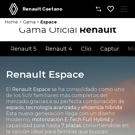
Renault Caetano
Home
>
Gama
>
Espace
Caetano
Gama Oficial
Renault
Comprar un coche
Renault 5
Renault 4
Clio
Captur
M
Gama
Furgonetas
Renault Espace
Taller
El
Renault Espace
se ha consolidado como uno
de los SUV familiares más completos del
Movilidad
mercado gracias a su perfecta combinación de
espacio, tecnología avanzada y eficiencia híbrida
.
Esta nueva generación llega con un diseño
Dónde encontrarnos
moderno,
motorización E-Tech Full Hybrid
y
capacidad para hasta
7 plazas
, convirtiéndose en
la opción ideal para familias que buscan