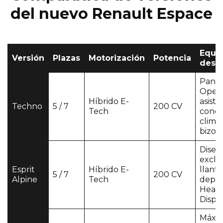
del nuevo Renault Espace
Equi
Versión
Plazas
Motorización
Potencia
dest
Panta
Open
Híbrido E-
asist
Techno
5 / 7
200 CV
Tech
condu
clima
bizon
Diseñ
exclus
Esprit
Híbrido E-
llanta
5 / 7
200 CV
Alpine
Tech
depor
Head
Displ
Máxi