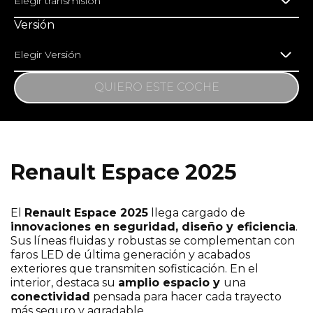
Elegir transmisión
Versión
Elegir Versión
QUIERO ESTE COCHE
Renault Espace 2025
¡Escríbenos sin compromiso si te interesa
este modelo!
El
Renault Espace 2025
llega cargado de
innovaciones en seguridad, diseño y eficiencia
.
Sus líneas fluidas y robustas se complementan con
faros LED de última generación y acabados
exteriores que transmiten sofisticación. En el
interior, destaca su
amplio espacio y
una
conectividad
pensada para hacer cada trayecto
más seguro y agradable.