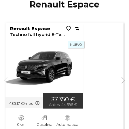
Renault Espace
Renault Espace
Techno full hybrid E-Tech 200 (147kw) 7 plazas
NUEVO
37.350 €
435,17 €/mes
Antes: 44.595 €
0km
Gasolina
Automatica