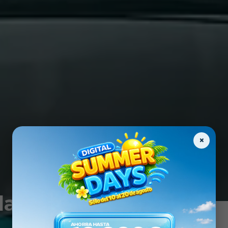
×
da mano y