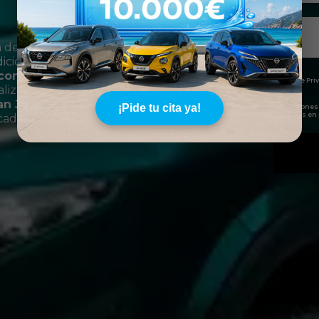
n de
Nissan de segunda
diciones del mercado.
controles de calidad
*
He leído y acepto la
Política de Pr
alizado. Modelos como el
an Juke
o el
Nissan Micra
¡Pide tu cita ya!
Sí, deseo recibir comunicaciones
Auto pudiendo estar basadas en 
ficado y total transparencia