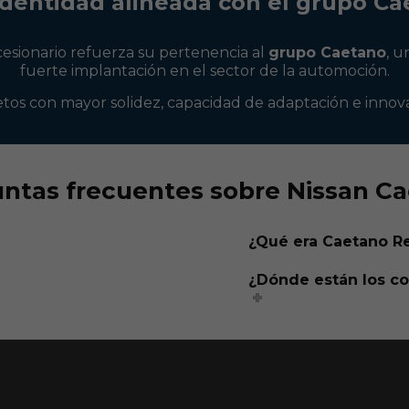
identidad alineada con el grupo Ca
cesionario refuerza su pertenencia al
grupo Caetano
, u
fuerte implantación en el sector de la automoción.
tos con mayor solidez, capacidad de adaptación e innova
ntas frecuentes sobre Nissan C
¿Qué era Caetano R
¿Dónde están los co