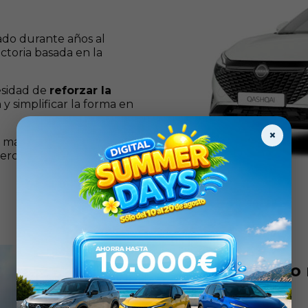
ado durante años al
ctoria basada en la
esidad de
reforzar la
n
y simplificar la forma en
×
más clara y coherente,
mercado de movilidad en
Nissan Caetano 
conoces