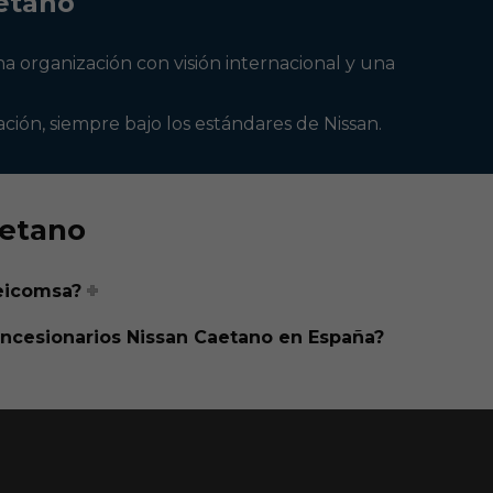
etano
na organización con visión internacional y una
ción, siempre bajo los estándares de Nissan.
aetano
eicomsa?
Alberto de Caetano Nissan
ncesionarios Nissan Caetano en España?
En línea ahora