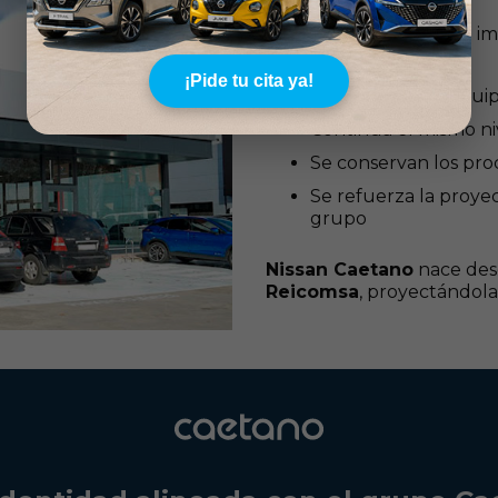
El cambio de nombre e i
experiencia:
¡Pide tu cita ya!
Se mantiene el equi
Continúa el mismo niv
Se conservan los proce
Se refuerza la proye
grupo
Nissan Caetano
nace des
Reicomsa
, proyectándola 