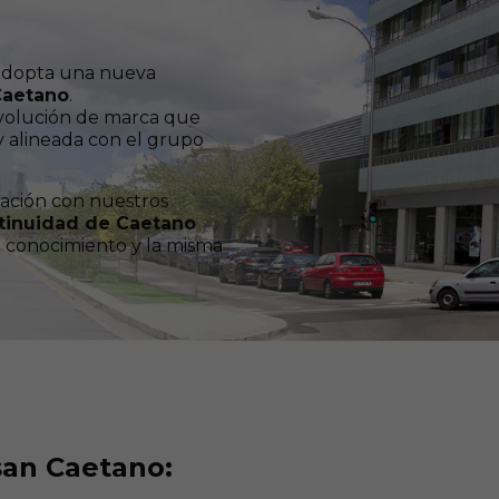
dopta una nueva
Caetano
.
volución de marca que
y alineada con el grupo
relación con nuestros
ntinuidad de Caetano
o conocimiento y la misma
san Caetano: