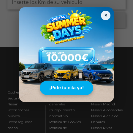
×
¡Pide tu cita ya!
Coches Nuevos
Aviso Legal
Trabaja con
Segunda Mano
Condiciones
nosotros
Nissan
generales
Nissan Madrid
Stock coches
Cumplimiento
Nissan Alcobendas
nuevos
normativo
Nissan Alcalá de
Stock segunda
Política de Cookies
Henares
mano
Política de
Nissan Rivas