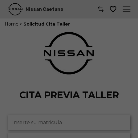
Nissan Caetano
Home
>
Solicitud Cita Taller
Caetano
Comprar un coche
Gama de Modelos
Comerciales
Taller
CITA PREVIA TALLER
Renting
Coches por suscripción
Dónde encontrarnos