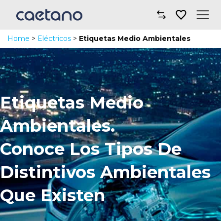
Home
>
Eléctricos
>
Etiquetas Medio Ambientales
Comprar un coche
Taller y mantenimiento
Financiación y seguros
Etiquetas Medio
Movilidad
Ambientales.
Sobre nosotros
Conoce Los Tipos De
Noticias
Distintivos Ambientales
Que Existen
Dónde encontrarnos