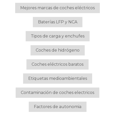
Mejores marcas de coches eléctricos
Baterías LFP y NCA
Tipos de carga y enchufes
Coches de hidrógeno
Coches eléctricos baratos
Etiquetas medioambientales
Contaminación de coches electricos
Factores de autonomia