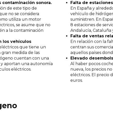
s contaminación sonora.
Falta de estacione
ón de este tipo de
En España y alrededo
 que no se considera
vehículo de hidrógeno
omo utiliza un motor
suministren. En Esp
léctricos, se asume que no
8 estaciones de servic
én a la contaminación
Andalucía, Cataluña
Falta de ventas rel
 los vehículos
En relación con la fal
 eléctricos que tiene un
centran sus comercia
 gran medida de las
aquellos países dond
idrógeno cuentan con una
Elevado desembolso
, y aportan una autonomía
Al haber pocos coch
ulos eléctricos.
nueva, los precios no
eléctricos. El precio
euros.
geno