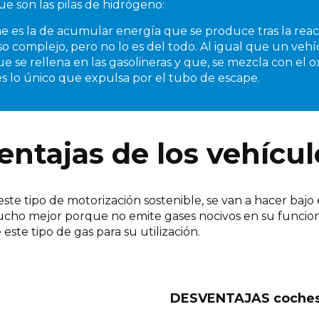
e son las pilas de hidrógeno:
ene es la de acumular energía que se produce tras la rea
 complejo, pero no lo es del todo. Al igual que un vehíc
e se rellena en las gasolineras y que, se mezcla con el 
es lo único que expulsa por el tubo de escape.
entajas de los vehícu
este tipo de motorización sostenible, se van a hacer bajo 
mucho mejor porque no emite gases nocivos en su funcio
ste tipo de gas para su utilización.
DESVENTAJAS coches