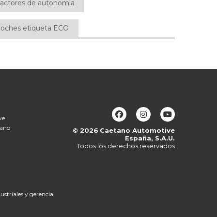
actores de autonomia
oches etiqueta ECO
ve
tano
© 2026
Caetano Automotive
España, S.A.U.
Todos los derechos reservados
striales y gerencia.