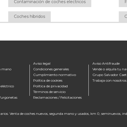
Contaminación de coches electricos
F
Coches híbridos
C
Aviso legal
Aviso Antifraude
a mano
Condiciones generales
Vende o alquila tu na
Cumplimiento normativo
Grupo Salvador Cae
Política de cookies
Trabaja con nosotros
eléctrico
Política de privacidad
Términos de servicio
 furgonetas
Reclamaciones / Felicitaciones
rios. Venta de coches nuevos, segunda mano y usados, km 0, seminuevos, indu