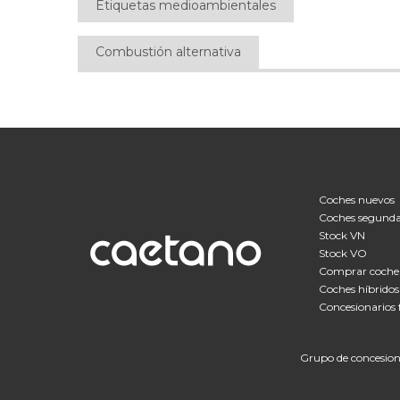
Etiquetas medioambientales
Combustión alternativa
Coches nuevos
Coches segund
Stock VN
Stock VO
Comprar coche 
Coches híbridos
Concesionarios
Grupo de concesiona