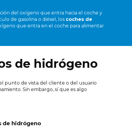
cción del oxígeno que entra hacia el coche y
ulo de gasolina o diésel, los
coches de
oxígeno que entra en el coche para alimentar
los de hidrógeno
el punto de vista del cliente o del usuario
namiento. Sin embargo, sí que es algo
 de hidrógeno