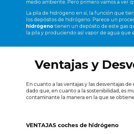
medio ambiente. Pero primero vamos a ver qu
La pila de hidrógeno en sí, la función que ti
los depósitos de hidrógeno. Parece un proceso
hidrógeno
tienen un depósito de este gas qu
la pila y produciendo así vapor de agua que 
Ventajas y Desv
En cuanto a las ventajas y las desventajas de 
dado que, en cuanto a la sostenibilidad, es 
contaminante la manera en la que se obtiene e
VENTAJAS coches de hidrógeno