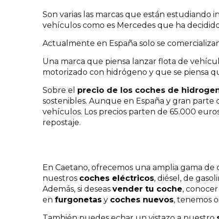
Son varias las marcas que están estudiando i
vehículos como es Mercedes que ha decidido 
Actualmente en España solo se comercializ
Una marca que piensa lanzar flota de vehícu
motorizado con hidrógeno y que se piensa qu
Sobre el
precio de los coches de hidroge
sostenibles. Aunque en España y gran parte d
vehículos. Los precios parten de 65.000 euro
repostaje.
En Caetano, ofrecemos una amplia gama de opc
nuestros
coches eléctricos
, diésel, de gasol
Además, si deseas
vender tu coche
, conocer
en
furgonetas
y
coches
nuevos
, tenemos op
También puedes echar un vistazo a nuestro