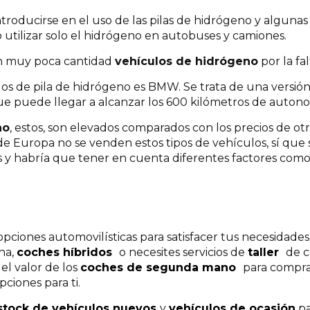
ntroducirse en el uso de las pilas de hidrógeno y algun
utilizar solo el hidrógeno en autobuses y camiones.
an muy poca cantidad
vehículos de hidrógeno
por la fa
los de pila de hidrógeno es BMW. Se trata de una versi
e puede llegar a alcanzar los 600 kilómetros de autono
no
, estos, son elevados comparados con los precios de o
e Europa no se venden estos tipos de vehículos, sí que 
s y habría que tener en cuenta diferentes factores com
iones automovilísticas para satisfacer tus necesidades.
ina,
coches híbridos
o necesites servicios de
taller
de c
 el valor de los
coches de segunda mano
para compra
ciones para ti.
stock de vehículos nuevos
y
vehículos de ocasión
pa