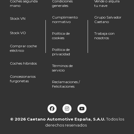
Coches segunda
Condiciones
Vende o alquila
mano
generales
tu nave
Cumplimiento
Grupo Salvador
Stock VN
normativo
Caetano
Stock VO
Política de
Trabaja con
cookies
nosotros
Comprar coche
Política de
eléctrico
privacidad
Coches híbridos
Términos de
servicio
Concesionarios
furgonetas
Reclamaciones /
Felicitaciones
© 2026
Caetano Automotive España, S.A.U.
Todos los
derechos reservados