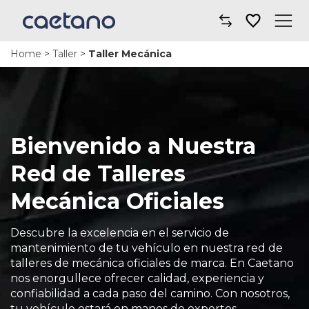
Home
>
Taller
>
Taller Mecánica
Comprar un coche
Taller y mantenimiento
Financiación y seguros
Bienvenido a Nuestra
Movilidad
Red de Talleres
Mecánica Oficiales
Sobre nosotros
Noticias
Descubre la excelencia en el servicio de
mantenimiento de tu vehículo en nuestra red de
talleres de mecánica oficiales de marca. En Caetano
Dónde encontrarnos
nos enorgullece ofrecer calidad, experiencia y
confiabilidad a cada paso del camino. Con nosotros,
tu vehículo estará en manos de expertos