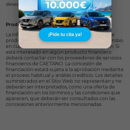
desea, una oferta.
Productos financieros.
La información contenida en las condiciones de
¡Pide tu cita ya!
productos financieros puede estar sujeta a cambio
en cualquier momento, sin previa autorización. Si
está interesado en algún producto financiero
deberá contactar con los proveedores de servicios
financieros de CAETANO. La concesión de
financiación estará sujeta a la aprobación mediante
el proceso habitual y análisis crediticio. Los detalles
suministrados en el Sitio Web no representan y no
deberán ser interpretados, como una oferta de
financiación en los términos y las condiciones que
aparecen, que deberán ser consultados con las
concesiones anteriormente mencionadas.