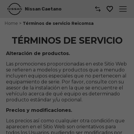
Nissan Caetano
Home
>
Términos de servicio Reicomsa
Caetano
TÉRMINOS DE SERVICIO
Comprar un coche
Alteración de productos.
Gama de Modelos
Las promociones proporcionadas en este Sitio Web
se refieren a modelos y productos que a menudo
Comerciales
incluyen equipos especiales que no pertenecen al
equipamiento de serie. Por favor, consulte con su
Taller
asesor de la instalación en la que se encuentre el
vehículo acerca de qué equipo es determinado
producto estándar y/u opcional.
Renting
Precios y modificaciones.
Coches por suscripción
Los precios así como cualquier otra condición que
aparecen en el Sitio Web son orientativos para
Dónde encontrarnos
todos los Usuarios, pudiendo ser modificados por