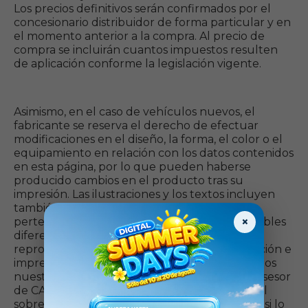
Los precios definitivos serán confirmados por el
concesionario distribuidor de forma particular y en
el momento anterior a la compra. Al precio de
compra se incluirán cuantos impuestos resulten
de aplicación conforme la legislación vigente.
Asimismo, en el caso de vehículos nuevos, el
fabricante se reserva el derecho de efectuar
modificaciones en el diseño, la forma, el color o el
equipamiento en relación con los datos contenidos
en esta página, por lo que pueden haberse
producido cambios en el producto tras su
impresión. Las ilustraciones y los textos incluyen
también accesorios y equipos opcionales no
×
pertenecientes al equipamiento de serie. Posibles
diferencias entre la pintura original y el color
reproducido se deben a la técnica de proyección e
impresión. Por las anteriores razones, reiteramos
nuestra sugerencia de que consulte con su asesor
de CAETANO para obtener información actual
sobre todas las características del producto y, si lo