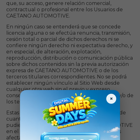
que, su acceso, genere relación comercial,
contractual o profesional entre los Usuarios de
CAETANO AUTOMOTIVE.
En ningún caso se entenderá que se concede
licencia alguna o se efectúa renuncia, transmisión,
cesión total o parcial de dichos derechos ni se
confiere ningún derecho ni expectativa derecho, y
en especial, de alteración, explotación,
reproducción, distribución o comunicación pública
sobre dichos contenidos sin la previa autorización
expresa de CAETANO AUTOMOTIVE o de los
terceros titulares correspondientes. No se podrá
establecer ningún vínculo al Sitio Web desde
cualquier otra web sin el previo y expreso
consentimiento de CAETANO AUTOMOTIVE y/o de
×
los terceros afectados.
Estas conductas podrán dar lugar al ejercicio de
cuantas acciones judiciales o extrajudiciales le
pudieran corresponder a CAETANO AUTOMOTIVE
en el ejercicio de sus derechos y/o los terceros
afectados.