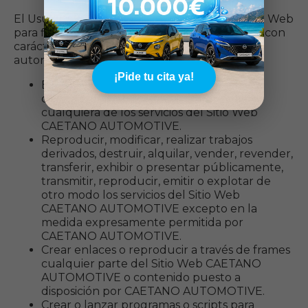
El Usuario se compromete a no utilizar el Sitio Web
para fines ilegales o prohibidos, en concreto y con
carácter meramente enunciativo, no estará
autorizado a:
¡Pide tu cita ya!
Eliminar o utilizar de cualquier forma los
derechos de propiedad intelectual y de
cualquiera de los servicios del Sitio Web
CAETANO AUTOMOTIVE.
Reproducir, modificar, realizar trabajos
derivados, destruir, alquilar, vender, revender,
transferir, exhibir o presentar públicamente,
transmitir, reproducir, emitir o explotar de
otro modo los servicios del Sitio Web
CAETANO AUTOMOTIVE excepto en la
medida expresamente permitida por
CAETANO AUTOMOTIVE.
Crear enlaces o reproducir a través de frames
cualquier parte del Sitio Web CAETANO
AUTOMOTIVE o contenido puesto a
disposición por CAETANO AUTOMOTIVE.
Crear o lanzar programas o scripts para