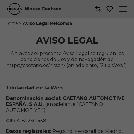
Nissan Caetano
Home
>
Aviso Legal Reicomsa
Caetano
AVISO LEGAL
Comprar un coche
A través del presente Aviso Legal se regulan las
Gama de Modelos
condiciones de uso y de navegación de
https://caetano.es/nissan/ (en adelante, “Sitio Web”).
Comerciales
Taller
Titularidad de la Web.
Denominación social: CAETANO AUTOMOTIVE
Renting
ESPAÑA, S.A.U.
(en adelante “CAETANO
AUTOMOTIVE ”).
Coches por suscripción
CIF:
A-81.250.458
Dónde encontrarnos
Datos registrales:
Registro Mercantil de Madrid,