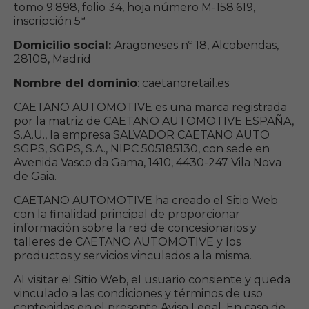
tomo 9.898, folio 34, hoja número M-158.619,
inscripción 5ª
Domicilio social:
Aragoneses nº 18, Alcobendas,
28108, Madrid
Nombre del dominio
: caetanoretail.es
CAETANO AUTOMOTIVE es una marca registrada
por la matriz de CAETANO AUTOMOTIVE ESPAÑA,
S.A.U., la empresa SALVADOR CAETANO AUTO
SGPS, SGPS, S.A., NIPC 505185130, con sede en
Avenida Vasco da Gama, 1410, 4430-247 Vila Nova
de Gaia.
CAETANO AUTOMOTIVE ha creado el Sitio Web
con la finalidad principal de proporcionar
información sobre la red de concesionarios y
talleres de CAETANO AUTOMOTIVE y los
productos y servicios vinculados a la misma.
Al visitar el Sitio Web, el usuario consiente y queda
vinculado a las condiciones y términos de uso
contenidas en el presente Aviso Legal. En caso de