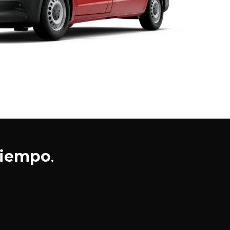
 tiempo
.