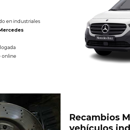
do en industriales
 Mercedes
ologada
 online
Recambios M
vehículos ind