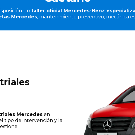
sposición un
taller oficial Mercedes-Benz especializ
etas Mercedes
, mantenimiento preventivo, mecánica esp
triales
striales Mercedes
en
l tipo de intervención y la
estione.