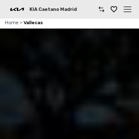
KIA Caetano Madrid
Home
>
Vallecas
Caetano
Comprar un coche
Gama de Modelos
Furgonetas
Taller
Kia Renting
Dónde encontrarnos