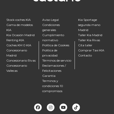
Stock coches KIA
Aviso Legal
Kia Sportage
Gama de modelos
Condiciones
segunda mano
KIA
generales
Madrid
Kia Ocasión Madrid
Cumplimiento
Taller Kia Madrid
Renting KIA
normativo
Taller Kia Rivas
Coches KM 0 KIA
Política de Cookies
Cita taller
Concesionario
Política de
Comprar Taxi KIA
Madrid
privacidad
Contacto
Concesionario Rivas
Términos de servicio
Concesionario
Reclamaciones /
Vallecas
Felicitaciones
Garantia
Terminos y
condiciones 10
compromisos