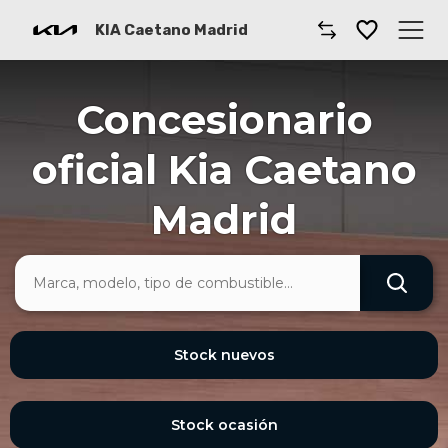
KIA Caetano Madrid
Caetano
Concesionario
Comprar un coche
oficial Kia Caetano
Gama de Modelos
Madrid
Furgonetas
Taller
Kia Renting
Stock nuevos
Dónde encontrarnos
Stock ocasión