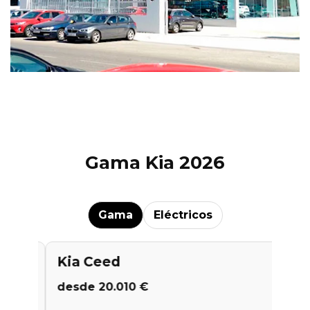
Gama Kia 2026
Gama
Eléctricos
Kia Ceed
Kia K4
desde 20.010 €
desde 2