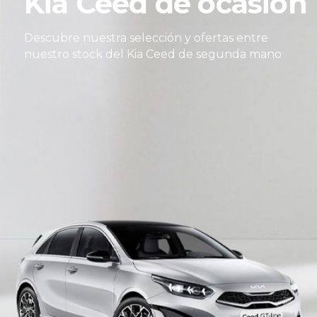
asión
Kia Ev6 de oca
entre
Descubre nuestra selección y ofertas 
da mano
nuestro stock del Kia Ev6 de segunda