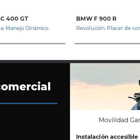
C 400 GT
BMW F 900 R
. Manejo Dinámico.
Revolución. Placer de co
comercial
Movilidad Ga
Instalación accesible