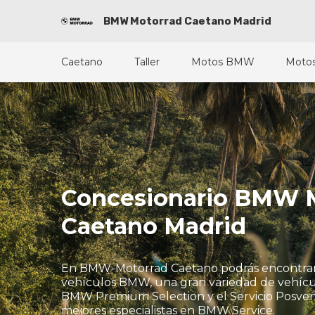
BMW Motorrad Caetano Madrid
Caetano
Taller
Motos BMW
Motos
Concesionario BMW 
Caetano Madrid
En BMW-Motorrad Caetano podrás encontrar
vehículos BMW, una gran variedad de vehícul
BMW Premium Selection y el Servicio Posvent
mejores especialistas en BMW Service.