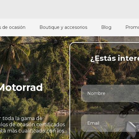
 de ocasión
Boutique y accesorios
Blog
Promo
¿Estás inte
Motorrad
 toda la gama de
os de ocasión certificados
a más cualificado con los