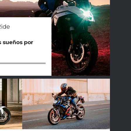
Ride
s sueños por