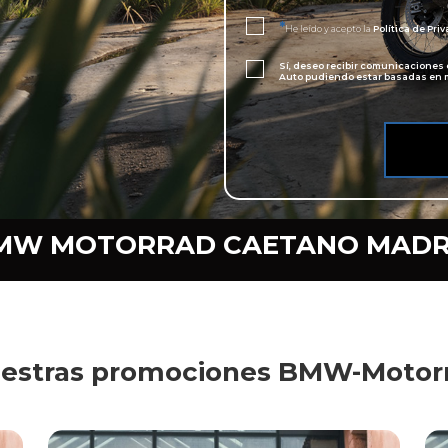
*
He leído y acepto la
Política de Pri
Sí, deseo recibir comunicaciones
Auto pudiendo estar basadas en m
MW MOTORRAD CAETANO MADR
estras promociones BMW-Motor