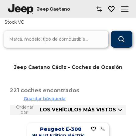
Jeep Caetano
Stock VO
Caetano
Comprar un coche
Gama de Modelos
Jeep Caetano Cádiz - Coches de Ocasión
Taller
Marcas Caetano Cádiz
221 coches encontrados
Guardar búsqueda
Coches por suscripción
Ordenar
LOS VEHÍCULOS MÁS VISTOS
por:
Dónde Encontrarnos
Precio: mayor a menor
Peugeot E-308
5P First Edition Eléctrico 115kW (156CV)