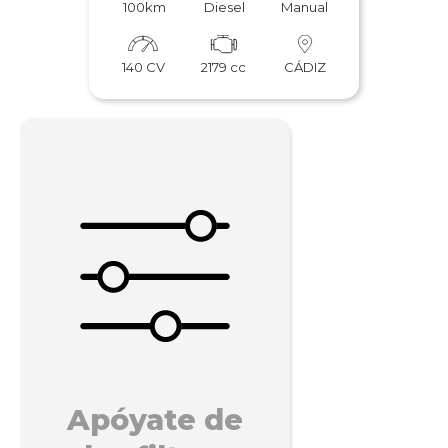
100km
Diesel
Manual
140 CV
2179 cc
CÁDIZ
Apóyate de