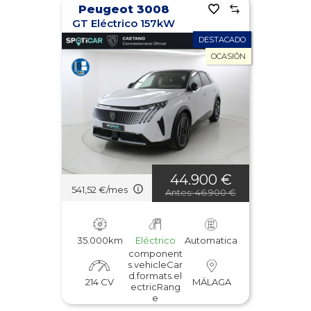
Peugeot 3008
GT Eléctrico 157kW
DESTACADO
OCASIÓN
44.900 €
541,52 €/mes
Antes: 46.900 €
35.000km
Eléctrico
Automatica
component
s.vehicleCar
d.formats.el
214 CV
MÁLAGA
ectricRang
e