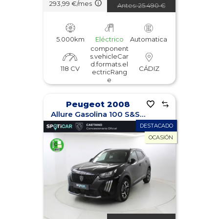
293,99 €/mes
Antes: 25.490 €
5.000km
Eléctrico
Automatica
component
s.vehicleCar
d.formats.el
118 CV
CÁDIZ
ectricRang
e
Peugeot 2008
Allure Gasolina 100 S&S 6 Vel. MAN
DESTACADO
OCASIÓN