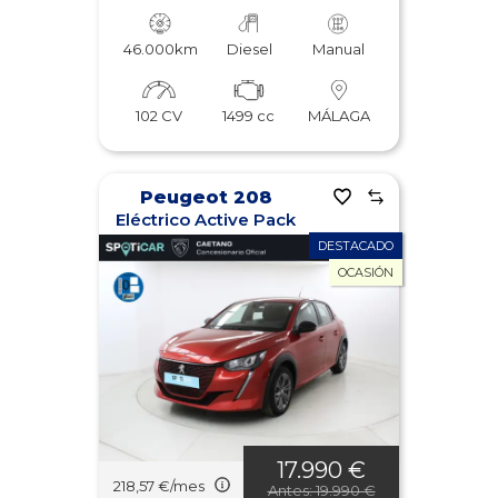
46.000km
Diesel
Manual
102 CV
1499 cc
MÁLAGA
Peugeot 208
Eléctrico Active Pack
DESTACADO
OCASIÓN
17.990 €
218,57 €/mes
Antes: 19.990 €