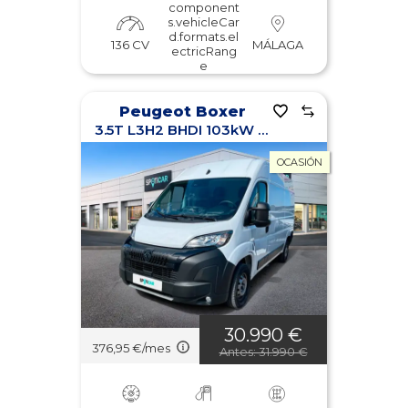
component
s.vehicleCar
d.formats.el
136 CV
MÁLAGA
ectricRang
e
Peugeot Boxer
3.5T L3H2 BHDI 103kW (140CV) Heavy Duty
OCASIÓN
30.990 €
376,95 €/mes
Antes: 31.990 €