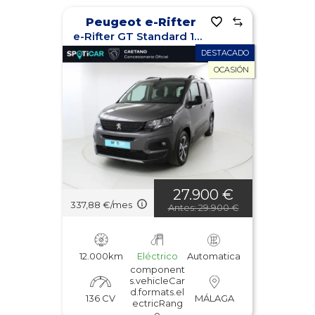
Peugeot e-Rifter
e-Rifter GT Standard 100kw
DESTACADO
OCASIÓN
27.900 €
337,88 €/mes
Antes: 29.900 €
12.000km
Eléctrico
Automatica
component
s.vehicleCar
d.formats.el
136 CV
MÁLAGA
ectricRang
e