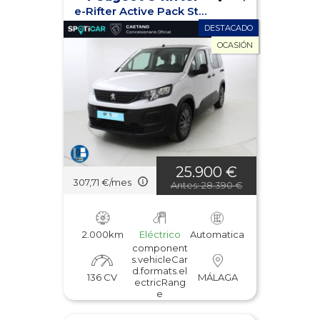
e-Rifter Active Pack Standard 100kW
DESTACADO
OCASIÓN
25.900 €
307,71 €/mes
Antes: 28.390 €
2.000km
Eléctrico
Automatica
component
s.vehicleCar
d.formats.el
136 CV
MÁLAGA
ectricRang
e