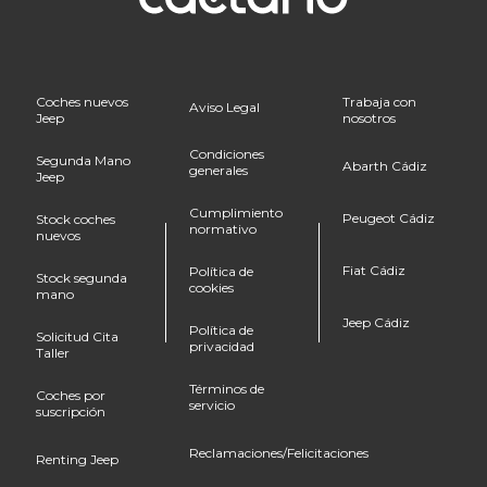
Coches nuevos
Trabaja con
Aviso Legal
Jeep
nosotros
Condiciones
Segunda Mano
Abarth Cádiz
generales
Jeep
Cumplimiento
Peugeot Cádiz
Stock coches
normativo
nuevos
Fiat Cádiz
Política de
Stock segunda
cookies
mano
Jeep Cádiz
Política de
Solicitud Cita
privacidad
Taller
Términos de
Coches por
servicio
suscripción
Reclamaciones/Felicitaciones
Renting Jeep