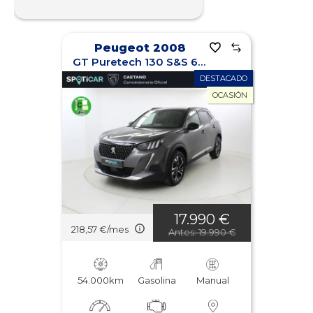
Peugeot 2008
GT Puretech 130 S&S 6 Vel. MAN
DESTACADO
OCASIÓN
17.990 €
218,57 €/mes
Antes: 19.990 €
54.000km
Gasolina
Manual