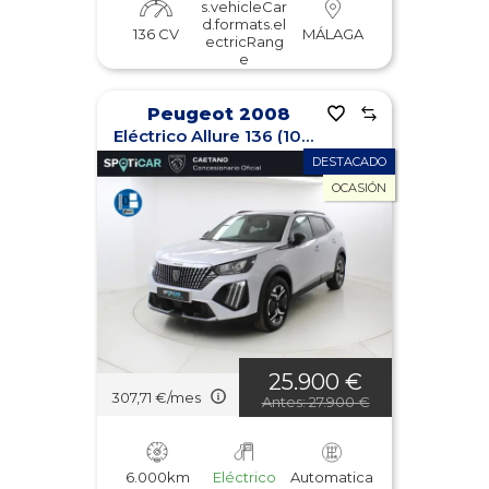
s.vehicleCar
d.formats.el
136 CV
MÁLAGA
ectricRang
e
Peugeot 2008
Eléctrico Allure 136 (100kW)
DESTACADO
OCASIÓN
25.900 €
307,71 €/mes
Antes: 27.900 €
6.000km
Eléctrico
Automatica