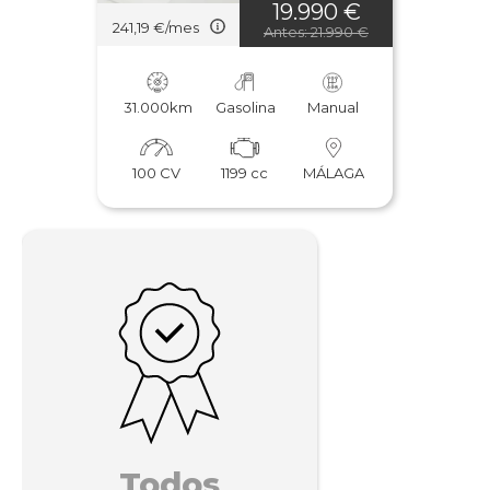
19.990 €
241,19 €/mes
Antes: 21.990 €
31.000km
Gasolina
Manual
100 CV
1199 cc
MÁLAGA
Todos