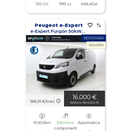
130 CV
1199 cc
MÁLAGA
Peugeot e-Expert
e-Expert Furgón 50kWh 136 Standard
DESTACADO
OCASIÓN
16.000 €
188,55 €/mes
Antes: 18.000 €
15.500km
Eléctrico
Automatica
component