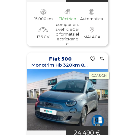
15.000km
Eléctrico
Automatica
component
s.vehicleCar
d.formats.el
136 CV
MÁLAGA
ectricRang
e
Fiat 500
Monotrim Hb 320km 85kW (118CV)
OCASIÓN
24.490 €