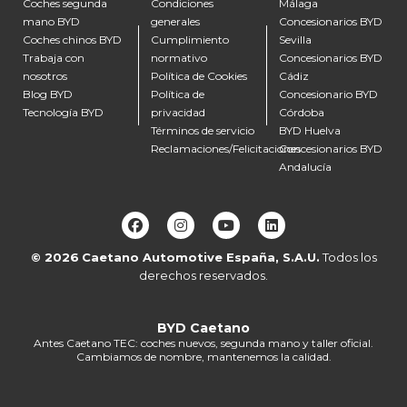
Coches segunda
Condiciones
Málaga
mano BYD
generales
Concesionarios BYD
Coches chinos BYD
Cumplimiento
Sevilla
Trabaja con
normativo
Concesionarios BYD
nosotros
Política de Cookies
Cádiz
Blog BYD
Política de
Concesionario BYD
Tecnología BYD
privacidad
Córdoba
Términos de servicio
BYD Huelva
Reclamaciones/Felicitaciones
Concesionarios BYD
Andalucía
© 2026
Caetano Automotive España, S.A.U.
Todos los
derechos reservados.
BYD Caetano
Antes Caetano TEC: coches nuevos, segunda mano y taller oficial.
Cambiamos de nombre, mantenemos la calidad.