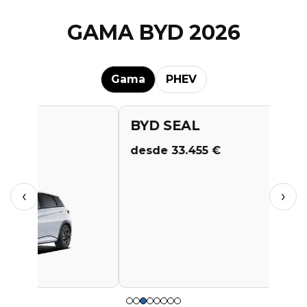
GAMA BYD 2026
Gama
PHEV
BYD SEAL
BYD A
desde 33.455 €
desde 1
‹
›