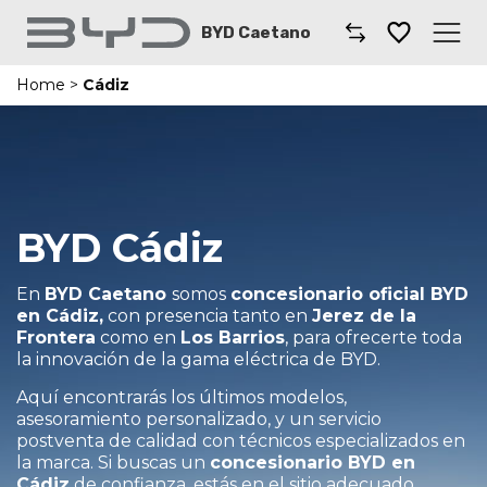
BYD Caetano
Home
>
Cádiz
Caetano
Comprar un coche
Modelos BYD
BYD Cádiz
Taller
En
BYD Caetano
somos
concesionario oficial BYD
Renting
en Cádiz,
con presencia tanto en
Jerez de la
Frontera
como en
Los Barrios
, para ofrecerte toda
la innovación de la gama eléctrica de BYD.
Coches por suscripción
Aquí encontrarás los últimos modelos,
asesoramiento personalizado, y un servicio
Sobre BYD
postventa de calidad con técnicos especializados en
la marca. Si buscas un
concesionario BYD en
Dónde encontrarnos
Cádiz
de confianza, estás en el sitio adecuado.