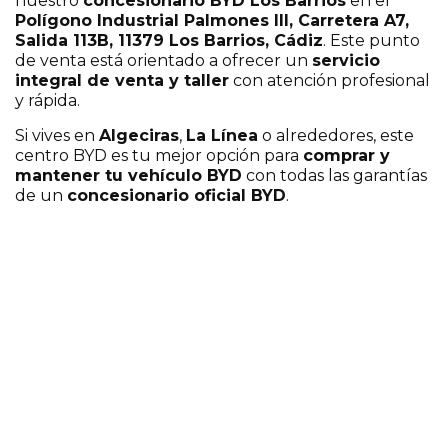
nuestro
concesionario BYD Los Barrios
en el
Polígono Industrial Palmones III, Carretera A7,
Salida 113B, 11379 Los Barrios, Cádiz
. Este punto
de venta está orientado a ofrecer un
servicio
integral de venta y taller
con atención profesional
y rápida.
Si vives en
Algeciras
,
La Línea
o alrededores, este
centro BYD es tu mejor opción para
comprar y
mantener tu vehículo BYD
con todas las garantías
de un
concesionario oficial BYD
.