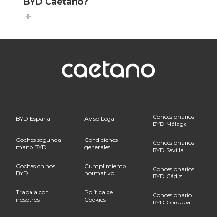
BYD Caetano?
Concesionarios
BYD España
Aviso Legal
BYD Málaga
Coches segunda
Condiciones
Concesionarios
mano BYD
generales
BYD Sevilla
Coches chinos
Cumplimiento
Concesionarios
BYD
normativo
BYD Cádiz
Trabaja con
Política de
Concesionario
nosotros
Cookies
BYD Córdoba