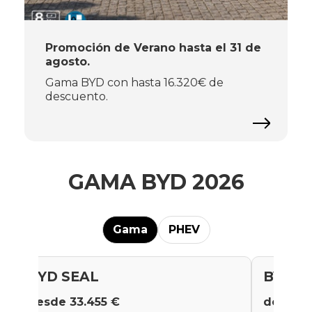
Promoción de Verano hasta el 31 de
agosto.
Gama BYD con hasta 16.320€ de
descuento.
GAMA BYD 2026
Gama
PHEV
BYD SEAL
BYD A
desde 33.455 €
desde 1