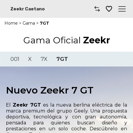
Zeekr Caetano
Home
>
Gama
>
7GT
Caetano
Gama Oficial
Zeekr
Modelos Zeekr
Dónde encontrarnos
001
X
7X
7GT
Nuevo Zeekr 7 GT
El
Zeekr 7GT
es la nueva berlina eléctrica de la
marca premium del grupo Geely. Una propuesta
deportiva, tecnológica y con gran autonomía,
pensada para quienes buscan diseño y
prestaciones en un solo coche. Descúbrelo en