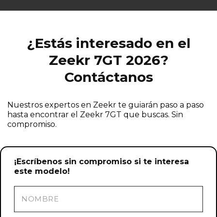
¿Estás interesado en el
¡Escríbenos sin compromiso si te
interesa este modelo!
Zeekr 7GT 2026?
Contáctanos
Nuestros expertos en Zeekr te guiarán paso a paso
hasta encontrar el Zeekr 7GT que buscas. Sin
compromiso.
¡Escríbenos sin compromiso si te interesa
este modelo!