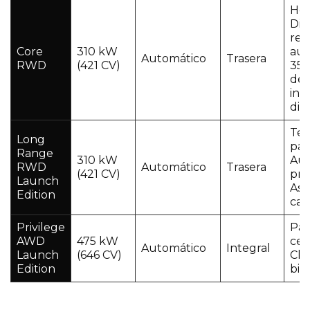
He
Dis
rea
Core
310 kW
au
Automático
Trasera
RWD
(421 CV)
35,
de
ins
digi
Te
Long
pan
Range
310 kW
Aud
RWD
Automático
Trasera
(421 CV)
pr
Launch
Asi
Edition
cal
Privilege
Pan
AWD
475 kW
cen
Automático
Integral
Launch
(646 CV)
Cli
Edition
biz