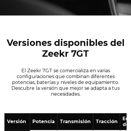
Versiones disponibles del
Zeekr 7GT
El Zeekr 7GT se comercializa en varias
configuraciones que combinan diferentes
potencias, baterías y niveles de equipamiento.
Descubre la versión que mejor se adapta a tus
necesidades.
Eq
Versión
Potencia
Transmisión
Tracción
de