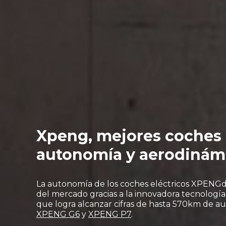
Xpeng, mejores coches 
autonomía y aerodinám
L
a
autonomía
de los
coches
eléctricos
XPENG
d
del mercado gracias a la innovadora tecnología 
que logra alcanzar cifras de hasta 57
0
km de a
XPENG G6
y
XPENG P7
.