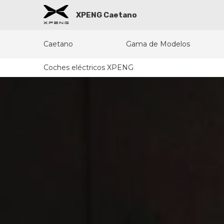
XPENG Caetano
Caetano
Gama de Modelos
Coches eléctricos XPENG