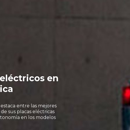
eléctricos en
ica
est
aca entre las mejores
de sus placas eléctricas
utonomía en
los
modelo
s