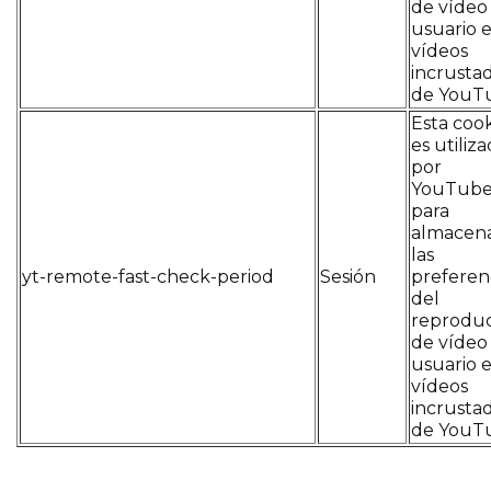
de vídeo
usuario 
vídeos
incrusta
de YouT
Esta coo
es utiliz
por
YouTub
para
almacen
las
yt-remote-fast-check-period
Sesión
preferen
del
reprodu
de vídeo
usuario 
vídeos
incrusta
de YouT