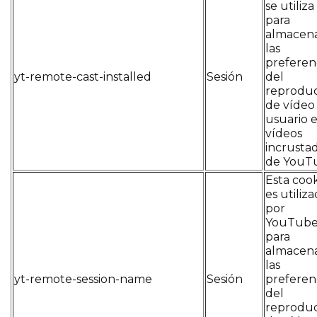
se utiliza
para
almacen
las
preferen
yt-remote-cast-installed
Sesión
del
reprodu
de vídeo
usuario 
vídeos
incrusta
de YouT
Esta coo
es utiliz
por
YouTub
para
almacen
las
yt-remote-session-name
Sesión
preferen
del
reprodu