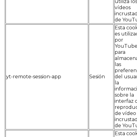
utiliza lo
vídeos
incrusta
de YouT
Esta coo
es utiliz
por
YouTub
para
almacen
las
preferen
yt-remote-session-app
Sesión
del usuar
la
informac
sobre la
interfaz 
reprodu
de vídeo
incrusta
de YouT
Esta coo