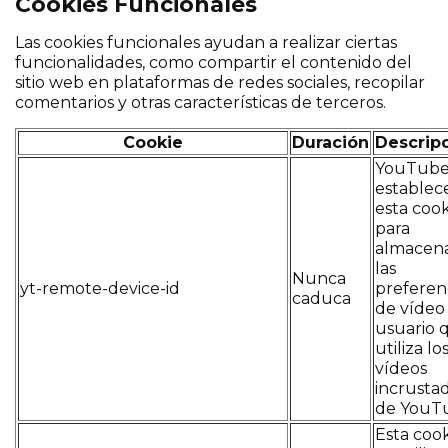
Cookies Funcionales
Las cookies funcionales ayudan a realizar ciertas
funcionalidades, como compartir el contenido del
sitio web en plataformas de redes sociales, recopilar
comentarios y otras características de terceros.
Cookie
Duración
Descrip
YouTub
establec
esta cook
para
almacen
las
Nunca
yt-remote-device-id
preferen
caduca
de vídeo
usuario 
utiliza lo
vídeos
incrusta
de YouT
Esta coo