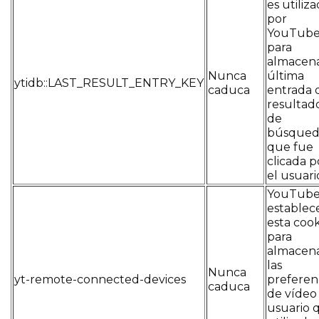
es utiliz
por
YouTub
para
almacena
Nunca
última
ytidb::LAST_RESULT_ENTRY_KEY
caduca
entrada 
resultad
de
búsqued
que fue
clicada p
el usuari
YouTub
establec
esta cook
para
almacen
las
Nunca
yt-remote-connected-devices
preferen
caduca
de vídeo
usuario 