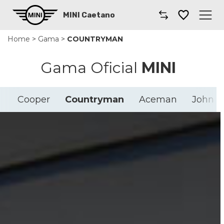
MINI Caetano
Home
>
Gama
>
COUNTRYMAN
Caetano
Gama Oficial
MINI
Comprar un coche
Gama de Modelos
Cooper
Countryman
Aceman
John C
Taller
Renting
Coches por suscripción
Contacto