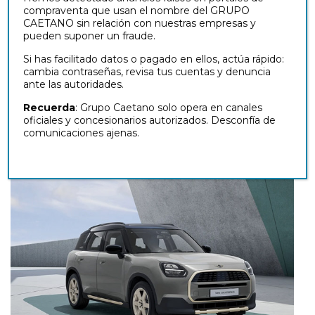
MINI.
compraventa que usan el nombre del GRUPO
CAETANO sin relación con nuestras empresas y
En
MINI
Caetano
, encontrarás financiación a
pueden suponer un fraude.
medida para el
renting del MINI Countryman
Si has facilitado datos o pagado en ellos, actúa rápido:
con seguro y mantenimiento incluidos. Si estás
cambia contraseñas, revisa tus cuentas y denuncia
buscando un SUV con carácter, tecnología de
ante las autoridades.
última generación y la confianza de un servicio
oficial, el nuevo
MINI Countryman
es tu mejor
Recuerda
: Grupo Caetano solo opera en canales
opción.
oficiales y concesionarios autorizados. Desconfía de
comunicaciones ajenas.