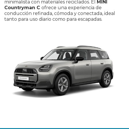
minimalista con materiales reciclados. El
MINI
Countryman C
ofrece una experiencia de
conducción refinada, cómoda y conectada, ideal
tanto para uso diario como para escapadas.
He leído y
He leído y acepto
acepto la
la
Política de
Política de
Privacidad
Privacidad.
*
Sí, deseo recibir comunicaciones comerciales
de Caetano Retail España y de grupo Salvador
Caetano Auto pudiendo estar basadas en mi
comportamiento y preferencias personales.