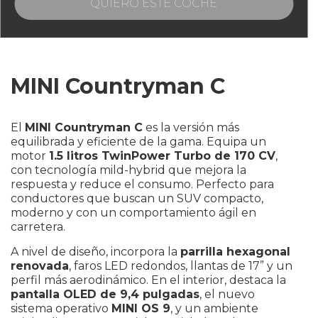
QUIERO ESTE COCHE
MINI Countryman C
¡Escríbenos sin compromiso si te interesa
este modelo!
El
MINI Countryman C
es la versión más
equilibrada y eficiente de la gama. Equipa un
motor
1.5 litros TwinPower Turbo de 170 CV
,
con tecnología mild-hybrid que mejora la
respuesta y reduce el consumo. Perfecto para
conductores que buscan un SUV compacto,
moderno y con un comportamiento ágil en
carretera.
A nivel de diseño, incorpora la
parrilla hexagonal
renovada
, faros LED redondos, llantas de 17” y un
perfil más aerodinámico. En el interior, destaca la
pantalla OLED de 9,4 pulgadas
, el nuevo
sistema operativo
MINI OS 9
, y un ambiente
Elige tu provincia
*