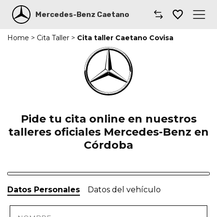
Mercedes-Benz Caetano
Home
>
Cita Taller
>
Cita taller Caetano Covisa
Caetano
Comprar un coche
Modelos
Furgonetas
Pide tu cita online en nuestros
talleres oficiales Mercedes-Benz en
Renting
Córdoba
Smart
Taller
Datos Personales
Datos del vehículo
Coches por suscripción