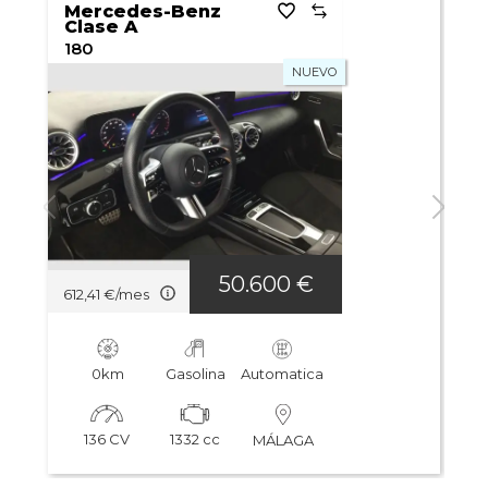
Mercedes-Benz
M
Clase A
Cl
180
18
NUEVO
50.600 €
612,41 €/mes
613
0km
Gasolina
Automatica
136 CV
1332 cc
MÁLAGA