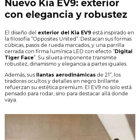
Nuevo Kia EV9: exterior
¡Escríbenos sin compromiso si te interesa
este modelo!
con elegancia y robustez
El diseño del
exterior del Kia EV9
está inspirado en
la filosofía “Opposites United”. Destacan sus formas
cúbicas, pasos de rueda marcados, y una parrilla
cerrada con firma lumínica LED con efecto “
Digital
Tiger Face
”. Su silueta imponente transmite
robustez, dinamismo y elegancia a partes iguales.
Además, sus
llantas aerodinámicas
de 21”, los
tiradores ocultos y detalles en negro brillante
refuerzan su estética premium. El EV9 no solo está
pensado para rodar, sino para destacar allá donde
vaya.
Elige una localización
*
He leído y acepto la
*
Política de privacidad