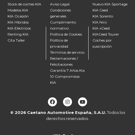
Stock de coches KIA
Aviso Legal
Nuevo KIA Sportage
Modelos KIA
Condiciones
KIA Ceed
KIA Ocasión
generales
KIA Sorento
KIA Híbridos
Cumplimiento
KIA Niro
KIA Eléctricos
normativo
KIA xCeed
Renting KIA
Política de Cookies
KIACeed Tourer
Cita Taller
Política de
Coches por
privacidad
suscripción
Términos de servicio
Reclamaciones /
Felicitaciones
Garantía 7 Años Kia
10 Compromisos
KIA
© 2026
Caetano Automotive España, S.A.U.
Todos los
derechos reservados.