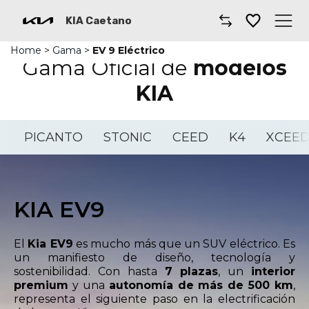
KIA Caetano
Home
>
Gama
>
EV 9 Eléctrico
Caetano
Gama Oficial de
modelos
KIA
Comprar un coche
Gama Kia
PICANTO
STONIC
CEED
K4
XCEE
Furgonetas
Cita Taller
KIA EV9
Financiación
El
Kia EV9
es mucho más que un SUV eléctrico. Es
un manifiesto de diseño, tecnología y
Renting
sostenibilidad. Con hasta
7 plazas
, un
interior
premium
y una
autonomía de más de 500 km
,
representa el siguiente paso en la electrificación
Coches por suscripción