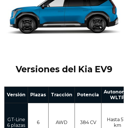
Versiones del Kia EV9
Autonomí
Versión
Plazas
Tracción
Potencia
WLTP
GT-Line
Hasta 512
6
AWD
384 CV
6 plazas
km