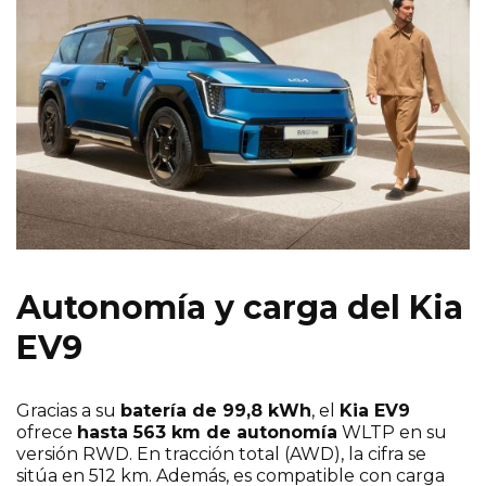
Sí, deseo recibir comunicaciones comerciales de
Caetano Retail España y de grupo Salvador
Caetano Auto pudiendo estar basadas en mi
comportamiento y preferencias personales.
Autonomía y carga del Kia
EV9
Gracias a su
batería de 99,8 kWh
, el
Kia EV9
ofrece
hasta 563 km de autonomía
WLTP en su
versión RWD. En tracción total (AWD), la cifra se
sitúa en 512 km. Además, es compatible con carga