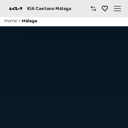
KIA Caetano Málaga
Home
>
Málaga
Caetano
Comprar un coche
Gama de modelos
Taller
Kia renting
Dónde encontrarnos