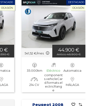
ESTACADO
DESTACADO
Potencia: mayor a
menor
OCASIÓN
OCASIÓN
Potencia: menor a
mayor
Los vehículos más
vistos
Última actualización
00 €
44.900 €
541,52 €/mes
8.390 €
Antes: 46.900 €
matica
35.000km
Eléctrico
Automatica
component
s.vehicleCar
d.formats.el
214 CV
LAGA
MÁLAGA
ectricRang
e
Peugeot 2008