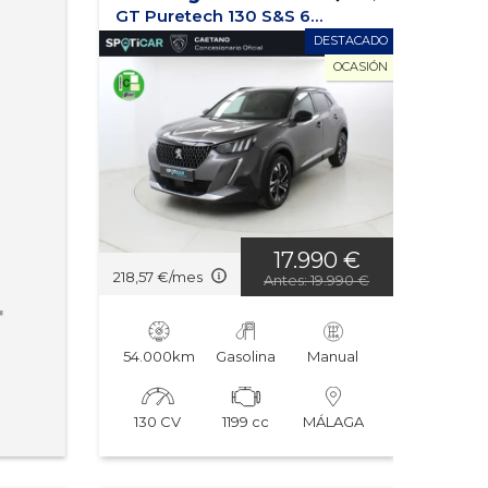
GT Puretech 130 S&S 6 Vel. MAN
DESTACADO
OCASIÓN
17.990 €
218,57 €/mes
Antes: 19.990 €
r
54.000km
Gasolina
Manual
130 CV
1199 cc
MÁLAGA