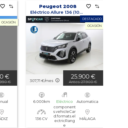
Peugeot 2008
Eléctrico Allure 136 (100kW)
DESTACADO
OCASIÓN
OCASIÓN
90 €
25.900 €
307,71 €/mes
.990 €
Antes: 27.900 €
nual
6.000km
Eléctrico
Automatica
component
s.vehicleCar
d.formats.el
136 CV
ÁDIZ
MÁLAGA
ectricRang
e