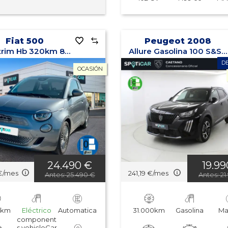
Fiat 500
Peugeot 2008
Monotrim Hb 320km 85kW (118CV)
Allure Gasolina 100 S&S 6 Vel. MAN
D
OCASIÓN
24.490 €
19.9
€/mes
241,19 €/mes
Antes: 25.490 €
Antes: 21
0km
Eléctrico
Automatica
31.000km
Gasolina
Ma
component
s.vehicleCar