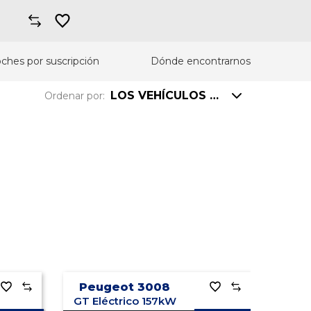
ches por suscripción
Dónde encontrarnos
LOS VEHÍCULOS MÁS VISTOS
Ordenar por:
Precio: mayor a menor
Precio: menor a mayor
Km: mayor a menor
Km: menor a mayor
Año: mayor a menor
Peugeot 3008
Año: menor a mayor
GT Eléctrico 157kW