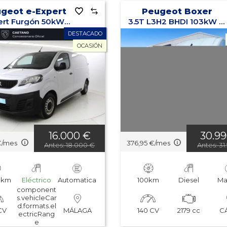
geot e-Expert
Peugeot Boxer
e-Expert Furgón 50kWh 136 Standard
3.5T L3H2 BHDI 103kW (140CV) Heavy Duty
DESTACADO
OCASIÓN
16.000 €
30.9
€/mes
376,95 €/mes
Antes: 18.000 €
Antes: 31
0km
Eléctrico
Automatica
100km
Diesel
Ma
component
s.vehicleCar
d.formats.el
CV
140 CV
2179 cc
MÁLAGA
C
ectricRang
e