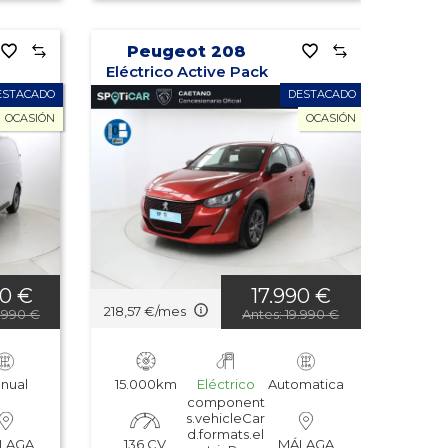
Peugeot 208
Eléctrico Active Pack
ESTACADO
DESTACADO
OCASIÓN
OCASIÓN
90 €
17.990 €
218,57 €/mes
.990 €
Antes: 19.990 €
nual
15.000km
Eléctrico
Automatica
component
s.vehicleCar
d.formats.el
136 CV
LAGA
MÁLAGA