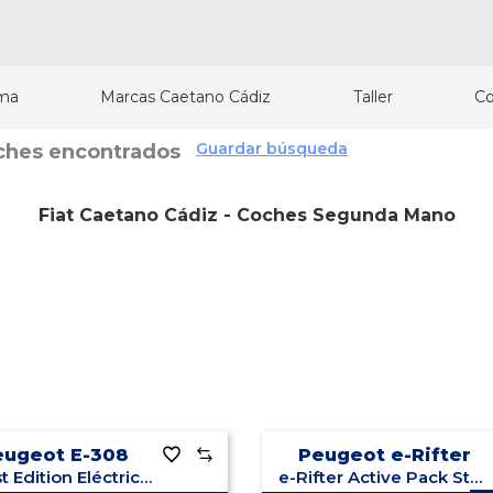
ma
Marcas Caetano Cádiz
Taller
Co
Guardar búsqueda
ches encontrados
Fiat Caetano Cádiz - Coches Segunda Mano
eugeot E-308
Peugeot e-Rifter
5P First Edition Eléctrico 115kW (156CV)
e-Rifter Active Pack Standard 100kW