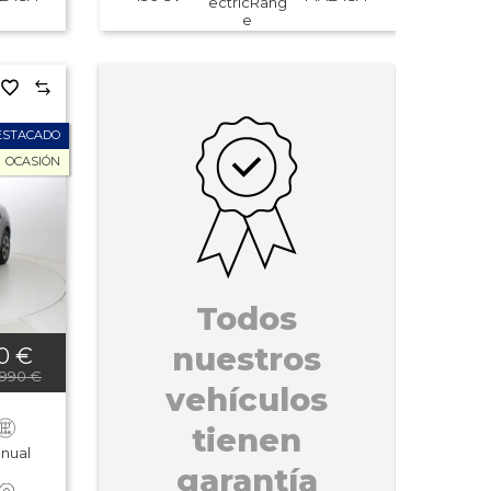
ectricRang
e
ESTACADO
OCASIÓN
Todos
nuestros
90 €
.990 €
vehículos
tienen
nual
garantía