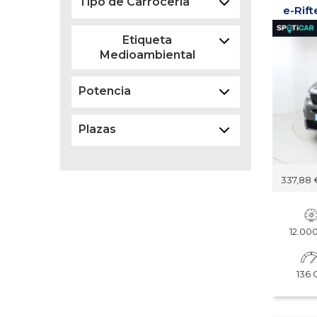
Tipo de Carrocería
Etiqueta
Medioambiental
Potencia
Plazas
337,88 
Borrar
12.0
136 