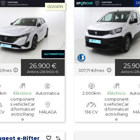
D
OCASIÓN
26.900 €
25.9
€/mes
307,71 €/mes
Antes: 28.900 €
Antes: 2
0km
Eléctrico
Automatica
2.000km
Eléctrico
Auto
component
component
s.vehicleCar
s.vehicleCar
d.formats.el
d.formats.el
CV
136 CV
MÁLAGA
MÁ
ectricRang
ectricRang
e
e
geot e-Rifter