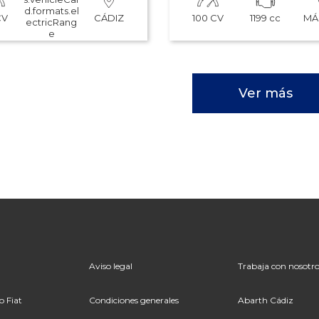
d.formats.el
CV
100 CV
1199 cc
CÁDIZ
MÁ
ectricRang
e
Ver más
Aviso legal
Trabaja con nosotro
 Fiat
Condiciones generales
Abarth Cádiz