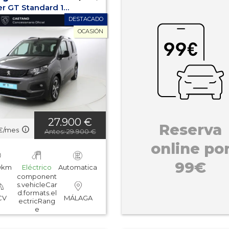
e-Rifter GT Standard 100kw
DESTACADO
OCASIÓN
27.900 €
Reserva
€/mes
Antes: 29.900 €
online po
99€
00km
Eléctrico
Automatica
component
s.vehicleCar
d.formats.el
CV
MÁLAGA
ectricRang
e