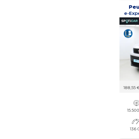
Peu
188,55 
15.50
136 