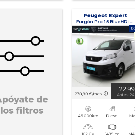
Peugeot Expert
Furgón Pro 1.5 BlueHDi 100 S&S Standard
D
22.9
278,90 €/mes
Antes: 24
Apóyate de
los filtros
46.000km
Diesel
Ma
102 CV
1499 cc
MÁ