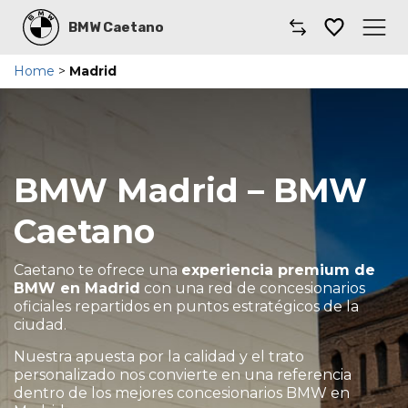
BMW Caetano
Home
>
Madrid
Caetano
Comprar un coche
Gama de Modelos
BMW Madrid – BMW
Taller
Caetano
Renting
Caetano te ofrece una
experiencia premium de
BMW en Madrid
con una red de concesionarios
Llámanos
oficiales repartidos en puntos estratégicos de la
ciudad.
Coches por suscripción
Nuestra apuesta por la calidad y el trato
personalizado nos convierte en una referencia
dentro de los mejores concesionarios BMW en
Dónde encontrarnos