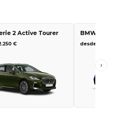
e 3
BMW Serie 4
48 €
desde 56.500 €
›