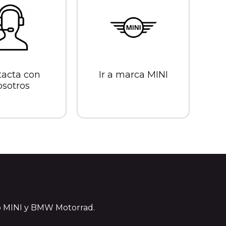
acta con
Ir a marca MINI
osotros
o MINI y BMW Motorrad.