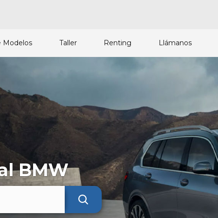
 Modelos
Taller
Renting
Llámanos
cial BMW