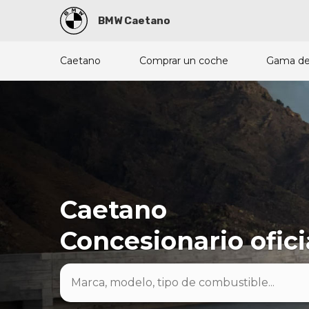
BMW Caetano
Caetano
Comprar un coche
Gama de
Caetano
Concesionario ofi