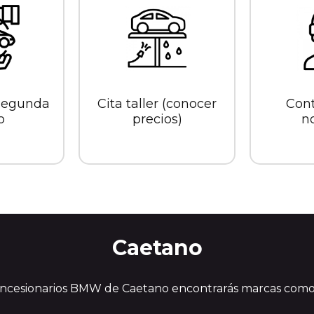
 segunda
Cita taller (conocer
Cont
o
precios)
n
Caetano
ncesionarios BMW de Caetano encontrarás marcas com