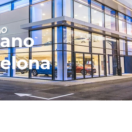
tano
elona