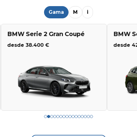
Gama
M
i
BMW Serie 2 Active Tourer
BMW Seri
desde 42.250 €
desde 49.4