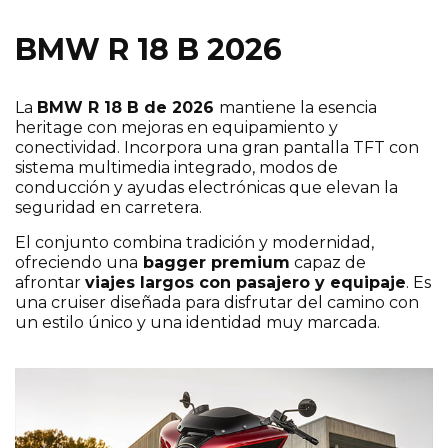
BMW R 18 B 2026
¡Escríbenos sin compromiso si te interesa
este modelo!
La
BMW R 18 B de 2026
mantiene la esencia
heritage con mejoras en equipamiento y
conectividad. Incorpora una gran pantalla TFT con
sistema multimedia integrado, modos de
conducción y ayudas electrónicas que elevan la
seguridad en carretera.
El conjunto combina tradición y modernidad,
ofreciendo una
bagger premium
capaz de
afrontar
viajes largos con pasajero y equipaje
. Es
una cruiser diseñada para disfrutar del camino con
un estilo único y una identidad muy marcada.
Elige tu provincia
*