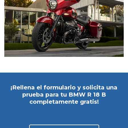
He leído y acepto
*
la
Política de
Privacidad
Sí, deseo recibir comunicaciones comerciales de
Caetano Retail España y de grupo Salvador
Caetano Auto pudiendo estar basadas en mi
comportamiento y preferencias personales.
¡Rellena el formulario y solicita una
prueba para tu BMW R 18 B
completamente gratis!