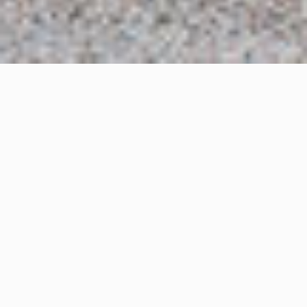
Modelos de motos de 650
cc
Las motos de BMW Motorrad equipadas con
motores de 650 cc son ampliamente reconocidas
por su gran calidad de construcción excepcional,
ofreciendo una experiencia de durabilidad,
fiabilidad y atención al detalle. Cada componente
de estos modelos está diseñado y fabricado con los
más altos estándares, garantizando un
rendimiento sólido y útil.