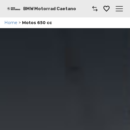
BMW Motorrad Caetano
Home
>
Motos 650 cc
Caetano
Taller
Motos BMW
Motos de ocasión
Boutique y accesorios
Blog
Promociones
Donde encontrarnos