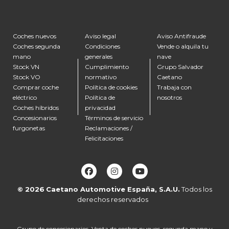
Coches nuevos
Aviso legal
Aviso Antifraude
Coches segunda
Condiciones
Vende o alquila tu
mano
generales
nave
Stock VN
Cumplimiento
Grupo Salvador
Stock VO
normativo
Caetano
Comprar coche
Política de cookies
Trabaja con
eléctrico
Política de
nosotros
Coches híbridos
privacidad
Concesionarios
Términos de servicio
furgonetas
Reclamaciones /
Felicitaciones
© 2026
Caetano Automotive España, S.A.U.
Todos los
derechos reservados
Grupo de concesionarios. Venta de coches nuevos, segunda mano y