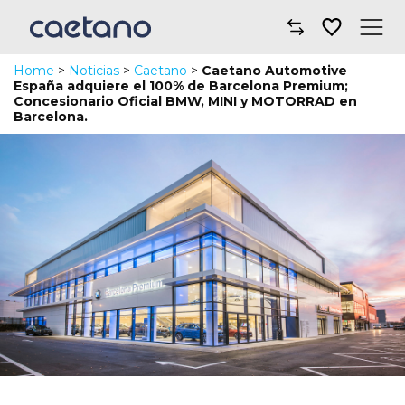
Home
>
Noticias
>
Caetano
>
Caetano Automotive
Comprar un coche
España adquiere el 100% de Barcelona Premium;
Concesionario Oficial BMW, MINI y MOTORRAD en
Barcelona.
Taller y mantenimiento
Financiación y seguros
Movilidad
Sobre nosotros
Noticias
Dónde encontrarnos